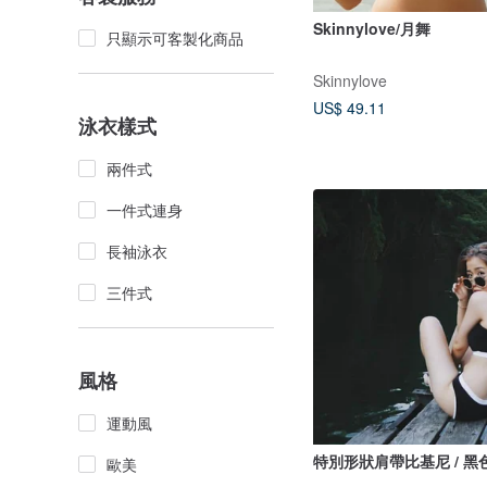
Skinnylove/月舞
只顯示可客製化商品
Skinnylove
US$ 49.11
泳衣樣式
兩件式
一件式連身
長袖泳衣
三件式
風格
運動風
特別形狀肩帶比基尼 / 黑
歐美