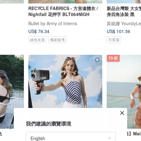
RECYCLE FABRICS - 方形連體衣 /
新品台灣製 大女
Nightfall 花押字 BLT064NIGH
身四角泳裝 黑
Bullet by Army of Interns
莫妮娜 YourstyLe
US$ 76.34
US$ 101.56
綠色友善
獨家販售
可客製
75 折
我們建議的瀏覽環境
色
新品台灣製 少女V型條紋 繞頸美背二
【特別套裝】Mail
件式泳裝 設計款