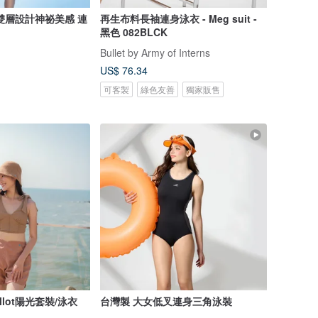
雙層設計神祕美感 連
再生布料長袖連身泳衣 - Meg suit -
黑色 082BLCK
Bullet by Army of Interns
US$ 76.34
可客製
綠色友善
獨家販售
lot陽光套裝/泳衣
台灣製 大女低叉連身三角泳裝