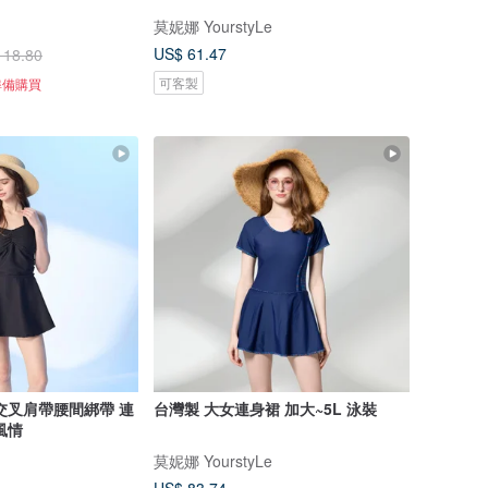
莫妮娜 YourstyLe
US$ 61.47
118.80
可客製
準備購買
交叉肩帶腰間綁帶 連
台灣製 大女連身裙 加大~5L 泳裝
風情
莫妮娜 YourstyLe