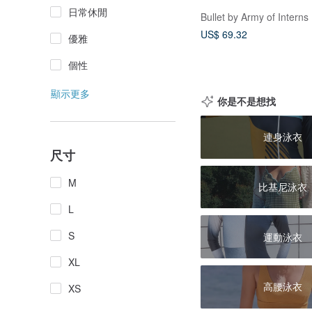
日常休閒
Bullet by Army of Interns
US$ 69.32
優雅
個性
顯示更多
你是不是想找
連身泳衣
尺寸
M
比基尼泳衣
L
S
運動泳衣
XL
高腰泳衣
XS