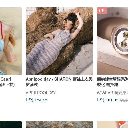
8 折
Capri
Aprilpoolday / SHARON 蕾絲上衣與
簡約鏤空雙眼系列 -
ra（僅限上衣）
裙套裝
製化 機掛繩
APRILPOOLDAY
W.WEAR 時間穿
US$ 154.45
US$ 101.92
US$