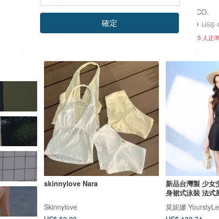
莫妮娜 YourstyLe
MAILLOT CO.
確定
US$ 97.11
US$ 89.10
US$ 
可客製
獨家販售
5 人正
skinnylove Nara
新品台灣製 少女
身裙式泳裝 法式
Skinnylove
莫妮娜 YourstyLe