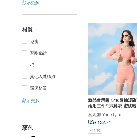
顯示更多
材質
尼龍
聚酯纖維
棉
其他人造纖維
環保材質
新品台灣製 少女長袖短版
顯示更多
兩用三件件式泳衣 蜜桃粉
莫妮娜 YourstyLe
US$ 132.74
顏色
可客製