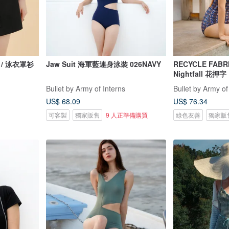
黑色 / 泳衣罩衫
Jaw Suit 海軍藍連身泳裝 026NAVY
RECYCLE FABR
Nightfall 花押字
Bullet by Army of Interns
Bullet by Army of
US$ 68.09
US$ 76.34
可客製
獨家販售
9 人正準備購買
綠色友善
獨家販