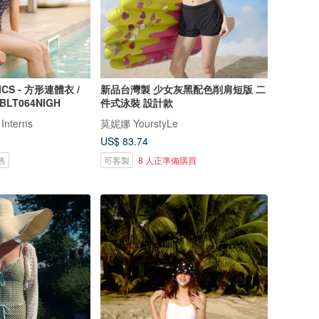
ICS - 方形連體衣 /
新品台灣製 少女灰黑配色削肩短版 二
 BLT064NIGH
件式泳裝 設計款
 Interns
莫妮娜 YourstyLe
US$ 83.74
售
可客製
8 人正準備購買