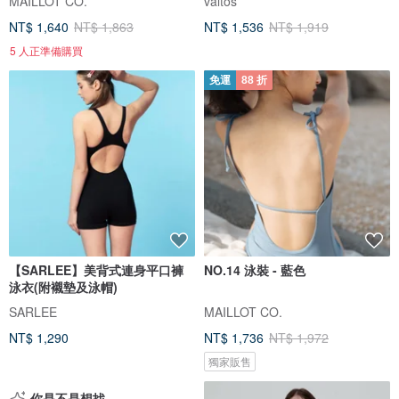
MAILLOT CO.
valtos
NT$ 1,640
NT$ 1,863
NT$ 1,536
NT$ 1,919
5 人正準備購買
免運
88 折
【SARLEE】美背式連身平口褲
NO.14 泳裝 - 藍色
泳衣(附襯墊及泳帽)
SARLEE
MAILLOT CO.
NT$ 1,290
NT$ 1,736
NT$ 1,972
獨家販售
你是不是想找