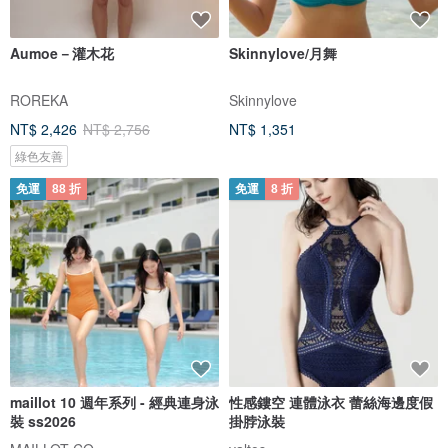
Aumoe－灌木花
Skinnylove/月舞
ROREKA
Skinnylove
NT$ 2,426
NT$ 2,756
NT$ 1,351
綠色友善
免運
88 折
免運
8 折
maillot 10 週年系列 - 經典連身泳
性感鏤空 連體泳衣 蕾絲海邊度假
裝 ss2026
掛脖泳裝