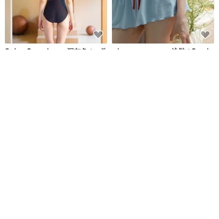
Stripe One-piece - 深灰色 / 一件
when.we.summer 泳裝 / Capri
式泳衣 044GREY
系列 貝殼裙 (僅限裙子)
Bullet by Army of Interns
when.we.summer
NT$ 1,549
NT$ 1,760
NT$ 1,624
Aprilpoolday Swimwear /
Aprilpoolday 泳衣 / 獨家 / 紅色
CHLOE CROP TOP
格紋呢