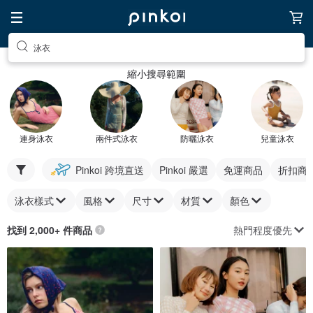
泳衣
縮小搜尋範圍
連身泳衣
兩件式泳衣
防曬泳衣
兒童泳衣
Pinkoi 跨境直送
Pinkoi 嚴選
免運商品
折扣商
泳衣樣式
風格
尺寸
材質
顏色
熱門程度優先
找到 2,000+ 件商品