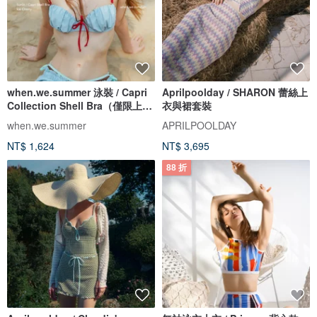
when.we.summer 泳裝 / Capri
Aprilpoolday / SHARON 蕾絲上
Collection Shell Bra（僅限上
衣與裙套裝
衣）
when.we.summer
APRILPOOLDAY
NT$ 1,624
NT$ 3,695
88 折