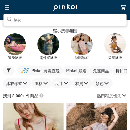
泳衣
縮小搜尋範圍
連身泳衣
兩件式泳衣
防曬泳衣
兒童泳衣
Pinkoi 跨境直送
Pinkoi 嚴選
免運商品
折扣商
泳衣樣式
風格
尺寸
材質
顏色
熱門程度優先
找到 2,000+ 件商品