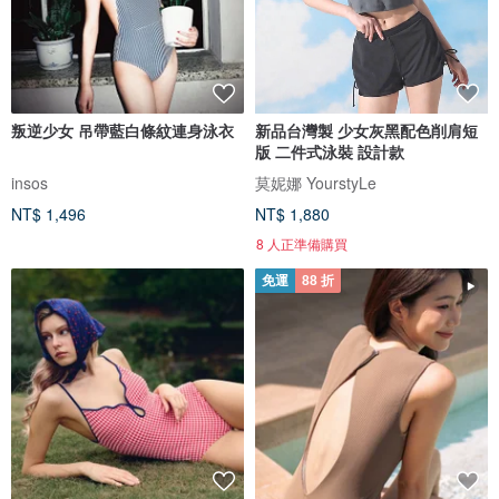
叛逆少女 吊帶藍白條紋連身泳衣
新品台灣製 少女灰黑配色削肩短
版 二件式泳裝 設計款
insos
莫妮娜 YourstyLe
NT$ 1,496
NT$ 1,880
8 人正準備購買
免運
88 折