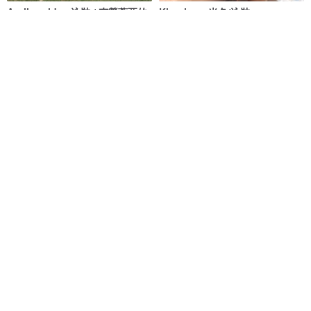
Aprilpoolday 泳裝 / 克勞蒂亞的
Khaning - 米色/泳裝
永恆一件式泳裝
APRILPOOLDAY
MAILLOT CO.
NT$ 3,781
NT$ 2,101
NT$ 2,387
61 人正準備購買
獨家販售
免運
88 折
清倉特賣 // Vacay - 檸檬萊姆
Aumoe－蒂卡波草原
onyourbutt_onyourboobs
ROREKA
NT$ 682
NT$ 2,426
NT$ 2,756