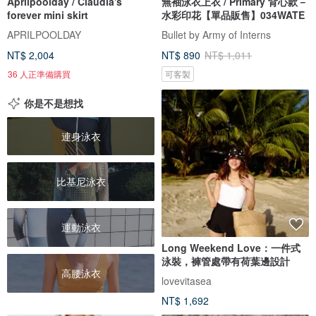
Aprilpoolday / Claudia's
無袖泳衣上衣 / Primary 背心款－
forever mini skirt
水彩印花【單品販售】034WATE
APRILPOOLDAY
Bullet by Army of Interns
NT$ 2,004
NT$ 890
NT$ 1,011
36 人正準備購買
可客製
你是不是想找
連身泳衣
比基尼泳衣
運動泳衣
Long Weekend Love：一件式
泳裝，褲管處帶有荷葉邊設計
高腰泳衣
lovevitasea
NT$ 1,692