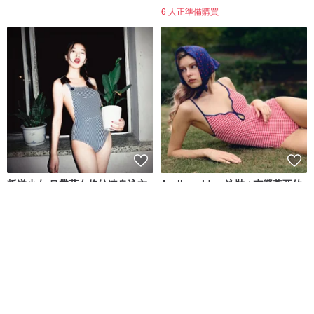
6 人正準備購買
叛逆少女 吊帶藍白條紋連身泳衣
Aprilpoolday 泳裝 / 克勞蒂亞的
永恆一件式泳裝
insos
APRILPOOLDAY
NT$ 1,496
NT$ 3,781
44 人正準備購買
免運
88 折