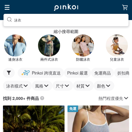
泳衣
縮小搜尋範圍
連身泳衣
兩件式泳衣
防曬泳衣
兒童泳衣
Pinkoi 跨境直送
Pinkoi 嚴選
免運商品
折扣商
泳衣樣式
風格
尺寸
材質
顏色
熱門程度優先
找到 2,000+ 件商品
免運