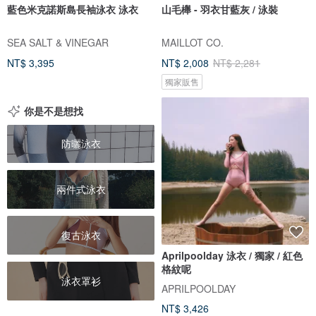
藍色米克諾斯島長袖泳衣 泳衣
山毛櫸 - 羽衣甘藍灰 / 泳裝
SEA SALT & VINEGAR
MAILLOT CO.
NT$ 3,395
NT$ 2,008
NT$ 2,281
獨家販售
你是不是想找
防曬泳衣
兩件式泳衣
復古泳衣
Aprilpoolday 泳衣 / 獨家 / 紅色
格紋呢
泳衣罩衫
APRILPOOLDAY
NT$ 3,426