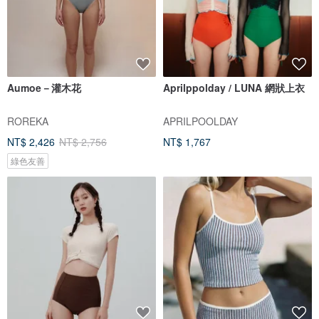
Aumoe－灌木花
Aprilppolday / LUNA 網狀上衣
ROREKA
APRILPOOLDAY
NT$ 2,426
NT$ 2,756
NT$ 1,767
綠色友善