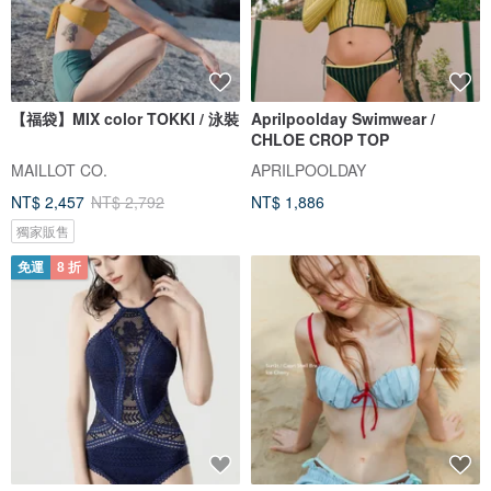
【福袋】MIX color TOKKI / 泳裝
Aprilpoolday Swimwear /
CHLOE CROP TOP
MAILLOT CO.
APRILPOOLDAY
NT$ 2,457
NT$ 2,792
NT$ 1,886
獨家販售
免運
8 折