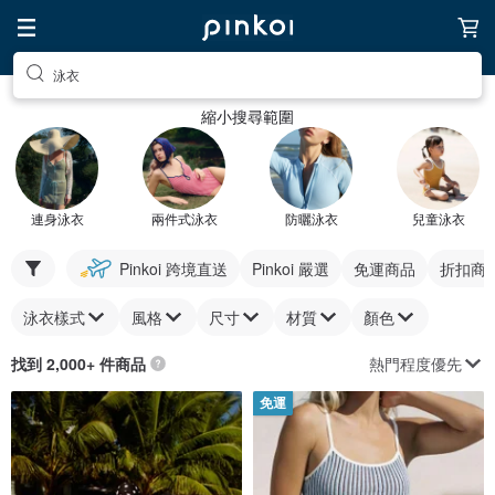
泳衣
縮小搜尋範圍
連身泳衣
兩件式泳衣
防曬泳衣
兒童泳衣
Pinkoi 跨境直送
Pinkoi 嚴選
免運商品
折扣商
泳衣樣式
風格
尺寸
材質
顏色
熱門程度優先
找到 2,000+ 件商品
免運