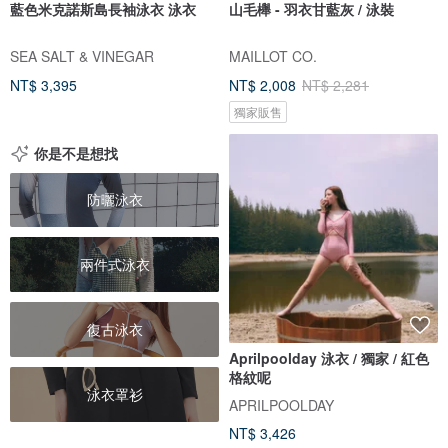
藍色米克諾斯島長袖泳衣 泳衣
山毛櫸 - 羽衣甘藍灰 / 泳裝
SEA SALT & VINEGAR
MAILLOT CO.
NT$ 3,395
NT$ 2,008
NT$ 2,281
獨家販售
你是不是想找
防曬泳衣
兩件式泳衣
復古泳衣
Aprilpoolday 泳衣 / 獨家 / 紅色
格紋呢
泳衣罩衫
APRILPOOLDAY
NT$ 3,426