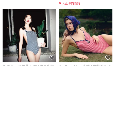
6 人正準備購買
叛逆少女 吊帶藍白條紋連身泳衣
Aprilpoolday 泳裝 / 克勞蒂亞的
永恆一件式泳裝
insos
APRILPOOLDAY
NT$ 1,496
NT$ 3,781
44 人正準備購買
免運
88 折