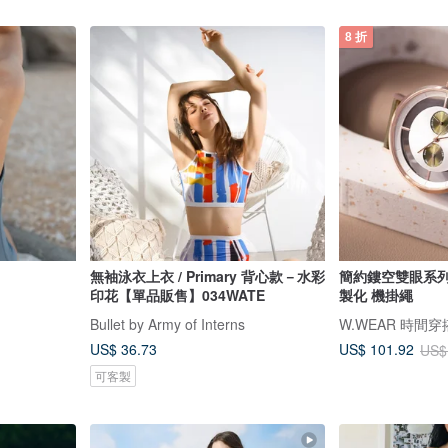
8 折
無袖泳衣上衣 / Primary 背心款－水彩
簡約鏤空雙眼系列 -
印花【單品販售】034WATE
製化 機掛繩
Bullet by Army of Interns
W.WEAR 時間穿
US$ 36.73
US$ 101.92
US$
可客製