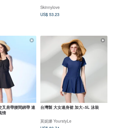
Skinnylove
US$ 53.23
交叉肩帶腰間綁帶 連
台灣製 大女連身裙 加大~5L 泳裝
風情
莫妮娜 YourstyLe