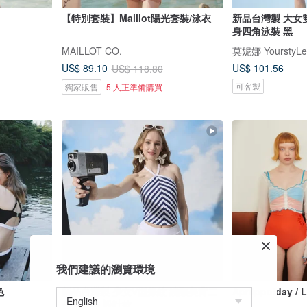
【特別套裝】Maillot陽光套裝/泳衣
新品台灣製 大女
身四角泳裝 黑
MAILLOT CO.
莫妮娜 YourstyLe
US$ 101.56
US$ 89.10
US$ 118.80
可客製
獨家販售
5 人正準備購買
我們建議的瀏覽環境
色
新品台灣製 少女V型條紋 繞頸美背二
Aprilppolday 
件式泳裝 設計款