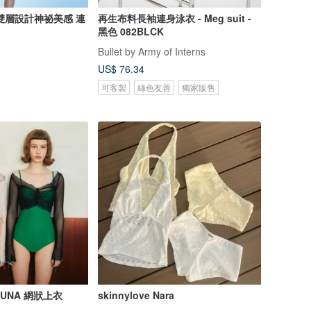
雙層設計神祕美感 連
再生布料長袖連身泳衣 - Meg suit -
黑色 082BLCK
Bullet by Army of Interns
US$ 76.34
可客製
綠色友善
獨家販售
/ LUNA 網狀上衣
skinnylove Nara