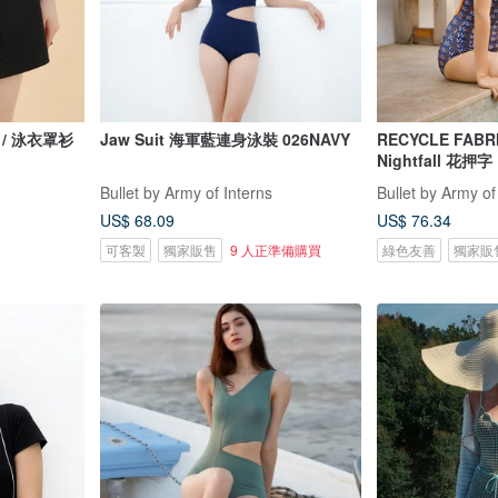
黑色 / 泳衣罩衫
Jaw Suit 海軍藍連身泳裝 026NAVY
RECYCLE FABR
Nightfall 花押字
Bullet by Army of Interns
Bullet by Army of
US$ 68.09
US$ 76.34
可客製
獨家販售
9 人正準備購買
綠色友善
獨家販