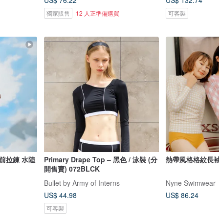
US$ 76.22
US$ 132.74
獨家販售
12 人正準備購買
可客製
前拉鍊 水陸
Primary Drape Top – 黑色 / 泳裝 (分
熱帶風格格紋長
開售賣) 072BLCK
Bullet by Army of Interns
Nyne Swimwear
US$ 44.98
US$ 86.24
可客製