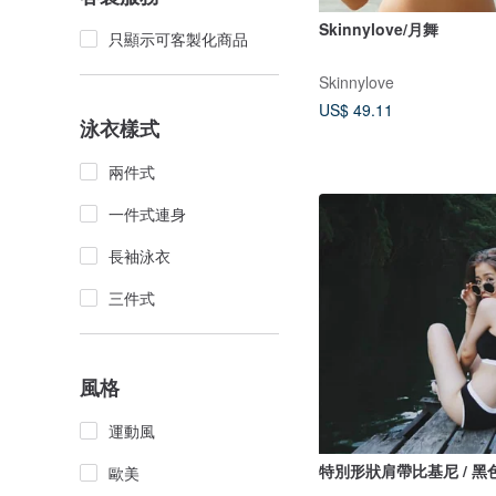
Skinnylove/月舞
只顯示可客製化商品
Skinnylove
US$ 49.11
泳衣樣式
兩件式
一件式連身
長袖泳衣
三件式
風格
運動風
特別形狀肩帶比基尼 / 黑
歐美