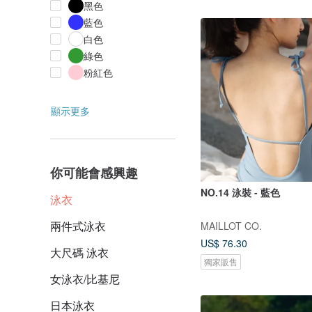
黑色
藍色
白色
綠色
粉紅色
顯示更多
你可能會感興趣
NO.14 泳裝 - 藍色
泳衣
兩件式泳衣
MAILLOT CO.
US$ 76.30
大尺碼 泳衣
獨家販售
女泳衣/比基尼
日本泳衣