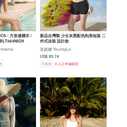
ICS - 方形連體衣 /
新品台灣製 少女灰黑配色削肩短版 二
 BLT064NIGH
件式泳裝 設計款
 Interns
莫妮娜 YourstyLe
US$ 83.74
售
可客製
8 人正準備購買