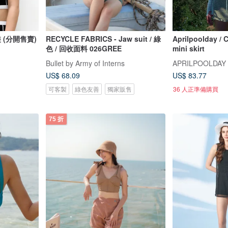
泳裝 (分開售賣)
RECYCLE FABRICS - Jaw suit / 綠
Aprilpoolday / C
色 / 回收面料 026GREE
mini skirt
Bullet by Army of Interns
APRILPOOLDAY
US$ 68.09
US$ 83.77
可客製
綠色友善
獨家販售
36 人正準備購買
75 折