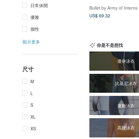
日常休閒
Bullet by Army of Interns
US$ 69.32
優雅
個性
顯示更多
你是不是想找
連身泳衣
尺寸
M
比基尼泳衣
L
S
運動泳衣
XL
高腰泳衣
XS