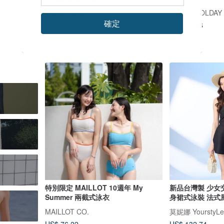
莫妮娜 YourstyLe
APRILPOOLDAY
確定
US$ 97.11
US$ 73.86
可客製
特別限定 MAILLOT 10週年 My
新品台灣製 少女
Summer 兩截式泳衣
身裙式泳裝 法式
MAILLOT CO.
莫妮娜 YourstyLe