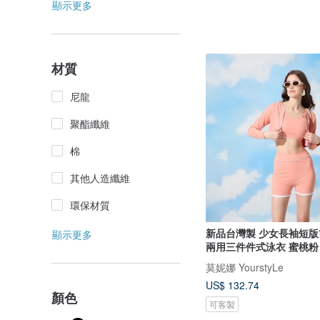
顯示更多
材質
尼龍
聚酯纖維
棉
其他人造纖維
環保材質
新品台灣製 少女長袖短版
顯示更多
兩用三件件式泳衣 蜜桃粉
莫妮娜 YourstyLe
US$ 132.74
顏色
可客製