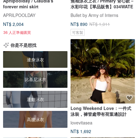
Aprilpoolday / Claudia's
無袖泳衣上衣 / Primary 背心款－
forever mini skirt
水彩印花【單品販售】034WATE
APRILPOOLDAY
Bullet by Army of Interns
NT$ 2,004
NT$ 890
NT$ 1,011
36 人正準備購買
可客製
你是不是想找
連身泳衣
比基尼泳衣
運動泳衣
Long Weekend Love：一件式
泳裝，褲管處帶有荷葉邊設計
高腰泳衣
lovevitasea
NT$ 1,692