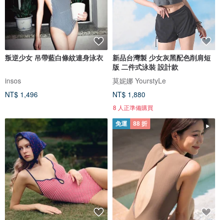
叛逆少女 吊帶藍白條紋連身泳衣
新品台灣製 少女灰黑配色削肩短
版 二件式泳裝 設計款
insos
莫妮娜 YourstyLe
NT$ 1,496
NT$ 1,880
8 人正準備購買
免運
88 折