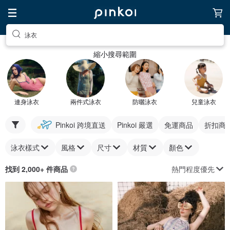
泳衣
縮小搜尋範圍
連身泳衣
兩件式泳衣
防曬泳衣
兒童泳衣
Pinkoi 跨境直送
Pinkoi 嚴選
免運商品
折扣商
泳衣樣式
風格
尺寸
材質
顏色
熱門程度優先
找到 2,000+ 件商品