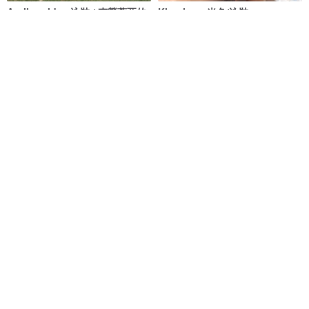
Aprilpoolday 泳裝 / 克勞蒂亞的
Khaning - 米色/泳裝
永恆一件式泳裝
APRILPOOLDAY
MAILLOT CO.
NT$ 3,781
NT$ 2,101
NT$ 2,387
61 人正準備購買
獨家販售
免運
88 折
清倉特賣 // Vacay - 檸檬萊姆
Aumoe－蒂卡波草原
onyourbutt_onyourboobs
ROREKA
NT$ 682
NT$ 2,426
NT$ 2,756