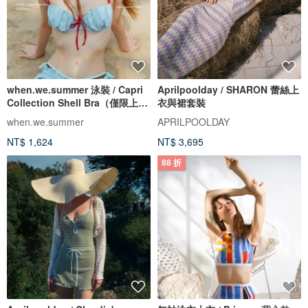
when.we.summer 泳裝 / Capri
Aprilpoolday / SHARON 蕾絲上
Collection Shell Bra（僅限上
衣與裙套裝
衣）
when.we.summer
APRILPOOLDAY
NT$ 1,624
NT$ 3,695
88 折