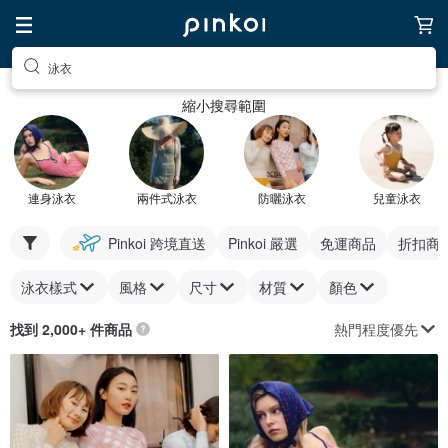
泳衣
縮小搜尋範圍
連身泳衣
兩件式泳衣
防曬泳衣
兒童泳衣
Pinkoi 跨境直送
Pinkoi 嚴選
免運商品
折扣商
泳衣樣式
風格
尺寸
材質
顏色
熱門程度優先
找到 2,000+ 件商品