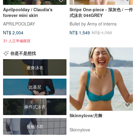
Aprilpoolday / Claudia's
Stripe One-piece - 深灰色 / 一件
forever mini skirt
式泳衣 044GREY
APRILPOOLDAY
Bullet by Army of Interns
NT$ 2,004
NT$ 1,549
NT$ 1,760
31 人正準備購買
你是不是想找
連身泳衣
比基尼
兩件式泳衣
Skinnylove/月舞
長袖泳衣
Skinnylove