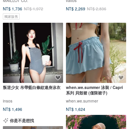
MAILLOT CO.
valtos
NT$ 1,736
NT$ 1,972
NT$ 2,269
NT$ 2,836
獨家販售
叛逆少女 吊帶藍白條紋連身泳衣
when.we.summer 泳裝 / Capri
系列 貝殼裙 (僅限裙子)
insos
when.we.summer
NT$ 1,496
NT$ 1,624
你是不是想找