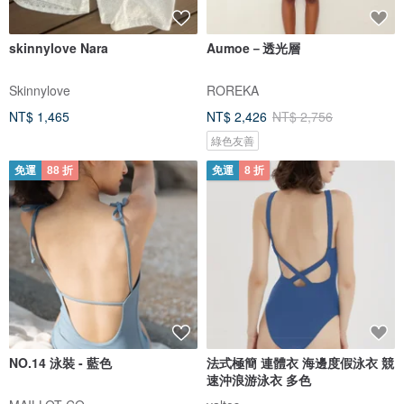
skinnylove Nara
Aumoe－透光層
Skinnylove
ROREKA
NT$ 1,465
NT$ 2,426
NT$ 2,756
綠色友善
免運
88 折
免運
8 折
NO.14 泳裝 - 藍色
法式極簡 連體衣 海邊度假泳衣 競
速沖浪游泳衣 多色