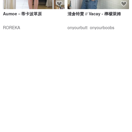
Aumoe－蒂卡波草原
清倉特賣 // Vacay - 檸檬萊姆
ROREKA
onyourbutt_onyourboobs
NT$ 2,426
NT$ 2,756
NT$ 682
綠色友善
8 人正準備購買
免運
88 折
交叉露背連身泳裝 - 藍色
Aprilpoolday 泳衣 / 獨家 / 紅色
格紋呢
MAILLOT CO.
APRILPOOLDAY