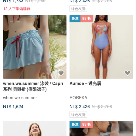
NT$ 1,733
NT$ 1,969
NT$ 2,426
NT$ 2,756
12 人正準備購買
綠色友善
免運
88 折
when.we.summer 泳裝 / Capri
Aumoe－透光層
系列 貝殼裙 (僅限裙子)
when.we.summer
ROREKA
NT$ 1,624
NT$ 2,426
NT$ 2,756
綠色友善
免運
88 折