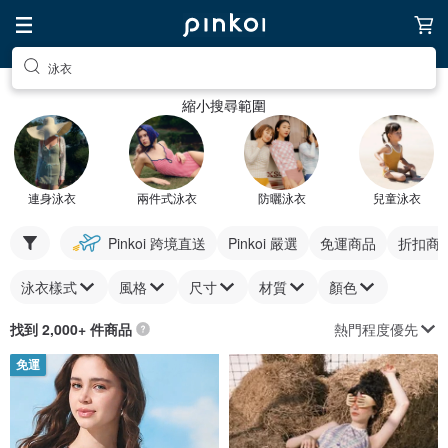
泳衣
縮小搜尋範圍
連身泳衣
兩件式泳衣
防曬泳衣
兒童泳衣
Pinkoi 跨境直送
Pinkoi 嚴選
免運商品
折扣商
泳衣樣式
風格
尺寸
材質
顏色
熱門程度優先
找到 2,000+ 件商品
免運