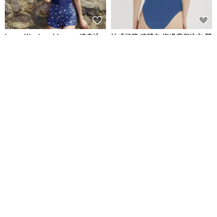
Long Weekend Love : 連身泳
法式極簡 連體衣 海邊度假泳衣 競
衣 附荷葉邊
速沖浪游泳衣 多色
lovevitasea
valtos
NT$ 1,692
NT$ 2,269
NT$ 2,836
Aprilpoolday 泳裝 / 克勞蒂亞的
清倉特賣 // Vacay - 檸檬萊姆
永恆一件式泳裝
APRILPOOLDAY
onyourbutt_onyourboobs