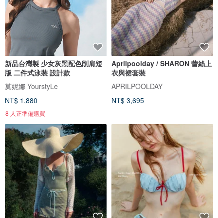
新品台灣製 少女灰黑配色削肩短
Aprilpoolday / SHARON 蕾絲上
版 二件式泳裝 設計款
衣與裙套裝
莫妮娜 YourstyLe
APRILPOOLDAY
NT$ 1,880
NT$ 3,695
8 人正準備購買