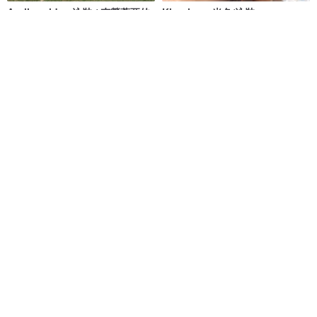
Aprilpoolday 泳裝 / 克勞蒂亞的
Khaning - 米色/泳裝
永恆一件式泳裝
APRILPOOLDAY
MAILLOT CO.
NT$ 3,781
NT$ 2,101
NT$ 2,387
61 人正準備購買
獨家販售
免運
88 折
清倉特賣 // Vacay - 檸檬萊姆
Aumoe－蒂卡波草原
onyourbutt_onyourboobs
ROREKA
NT$ 682
NT$ 2,426
NT$ 2,756