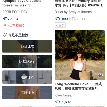
Aprilpoolday / Claudia's
無袖泳衣上衣 / Primary 背心款－
forever mini skirt
水彩印花【單品販售】034WATE
APRILPOOLDAY
Bullet by Army of Interns
NT$ 2,004
NT$ 890
NT$ 1,011
36 人正準備購買
可客製
你是不是想找
連身泳衣
比基尼泳衣
運動泳衣
Long Weekend Love：一件式
泳裝，褲管處帶有荷葉邊設計
高腰泳衣
lovevitasea
NT$ 1,692