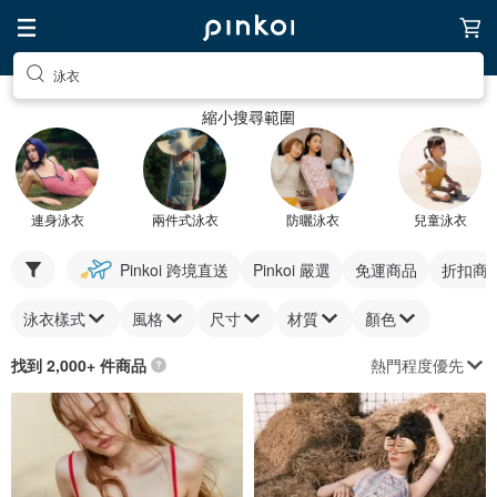
泳衣
縮小搜尋範圍
連身泳衣
兩件式泳衣
防曬泳衣
兒童泳衣
Pinkoi 跨境直送
Pinkoi 嚴選
免運商品
折扣商
泳衣樣式
風格
尺寸
材質
顏色
熱門程度優先
找到 2,000+ 件商品