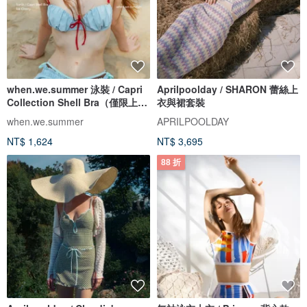
when.we.summer 泳裝 / Capri
Aprilpoolday / SHARON 蕾絲上
Collection Shell Bra（僅限上
衣與裙套裝
衣）
when.we.summer
APRILPOOLDAY
NT$ 1,624
NT$ 3,695
88 折