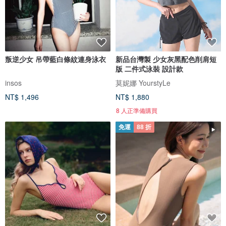
叛逆少女 吊帶藍白條紋連身泳衣
新品台灣製 少女灰黑配色削肩短
版 二件式泳裝 設計款
insos
莫妮娜 YourstyLe
NT$ 1,496
NT$ 1,880
8 人正準備購買
免運
88 折