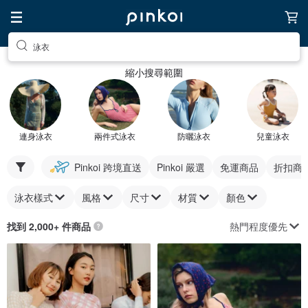
泳衣
縮小搜尋範圍
連身泳衣
兩件式泳衣
防曬泳衣
兒童泳衣
Pinkoi 跨境直送
Pinkoi 嚴選
免運商品
折扣商
泳衣樣式
風格
尺寸
材質
顏色
熱門程度優先
找到 2,000+ 件商品