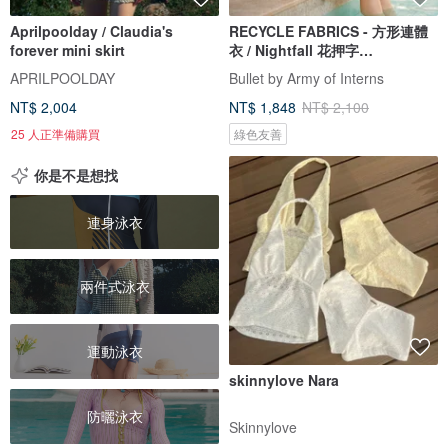
Aprilpoolday / Claudia's
RECYCLE FABRICS - 方形連體
forever mini skirt
衣 / Nightfall 花押字
BLT064NIGH
APRILPOOLDAY
Bullet by Army of Interns
NT$ 2,004
NT$ 1,848
NT$ 2,100
25 人正準備購買
綠色友善
你是不是想找
連身泳衣
兩件式泳衣
運動泳衣
skinnylove Nara
防曬泳衣
Skinnylove