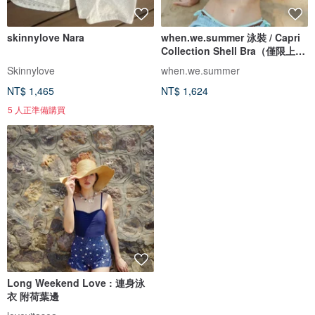
skinnylove Nara
when.we.summer 泳裝 / Capri
Collection Shell Bra（僅限上
衣）
Skinnylove
when.we.summer
NT$ 1,465
NT$ 1,624
5 人正準備購買
Long Weekend Love : 連身泳
衣 附荷葉邊