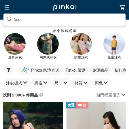
泳衣
縮小搜尋範圍
連身泳衣
兩件式泳衣
防曬泳衣
兒童泳衣
Pinkoi 跨境直送
Pinkoi 嚴選
免運商品
折扣商
泳衣樣式
風格
尺寸
材質
顏色
熱門程度優先
找到 2,000+ 件商品
免運
88 折