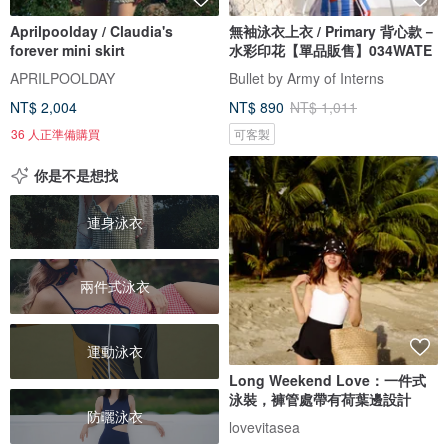
Aprilpoolday / Claudia's
無袖泳衣上衣 / Primary 背心款－
forever mini skirt
水彩印花【單品販售】034WATE
APRILPOOLDAY
Bullet by Army of Interns
NT$ 2,004
NT$ 890
NT$ 1,011
36 人正準備購買
可客製
你是不是想找
連身泳衣
兩件式泳衣
運動泳衣
Long Weekend Love：一件式
泳裝，褲管處帶有荷葉邊設計
防曬泳衣
lovevitasea