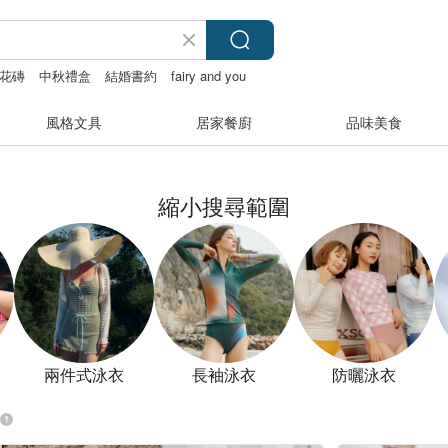
花磚
中秋禮盒
結婚書約
fairy and you
風格文具
居家餐廚
品味美食
縮小搜尋範圍
兩件式泳衣
長袖泳衣
防曬泳衣