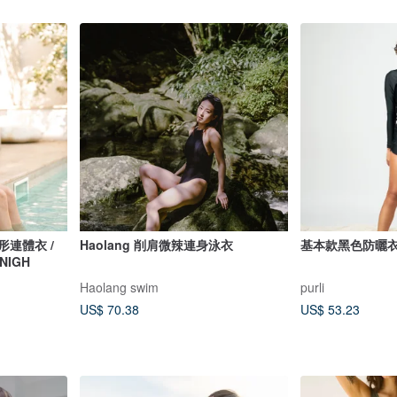
方形連體衣 /
Haolang 削肩微辣連身泳衣
基本款黑色防曬
4NIGH
Haolang swim
purli
US$ 70.38
US$ 53.23