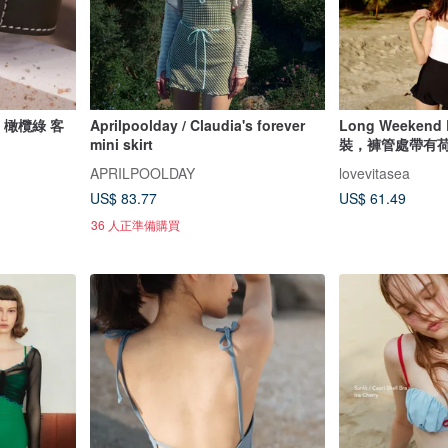
e 橄欖綠 客
Aprilpoolday / Claudia's forever
Long Weeken
mini skirt
裝，褲管處帶有
APRILPOOLDAY
lovevitasea
US$ 83.77
US$ 61.49
36 人正準備購買