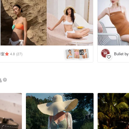
5
+
工作室
Bullet b
4.8
(27)
品