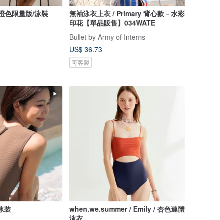
秋季橙色限量版/泳裝
無袖泳衣上衣 / Primary 背心款－水彩
印花【單品販售】034WATE
Bullet by Army of Interns
US$ 36.73
可客製
/泳裝
when.we.summer / Emily / 杏色連體
泳衣