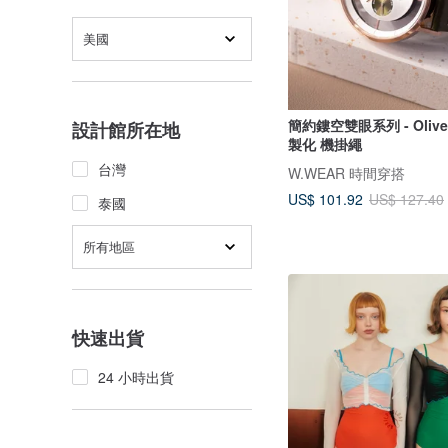
美國
簡約鏤空雙眼系列 - Oliv
設計館所在地
製化 機掛繩
台灣
W.WEAR 時間穿搭
US$ 101.92
US$ 127.40
泰國
所有地區
快速出貨
24 小時出貨