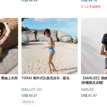
US$ 86.24
US$ 24.76
8 人正準備購買
RON 蕾絲上衣與
TOKKI 兩件式比基尼泳衣 - 藍色
【SARLEE】熱
(附襯墊及泳帽)
MAILLOT CO.
SARLEE
US$ 60.21
US$ 61.47
獨家販售