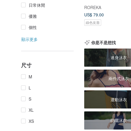
日常休閒
ROREKA
US$ 79.00
優雅
綠色友善
個性
顯示更多
你是不是想找
連身泳衣
尺寸
M
兩件式泳衣
L
S
運動泳衣
XL
防曬泳衣
XS