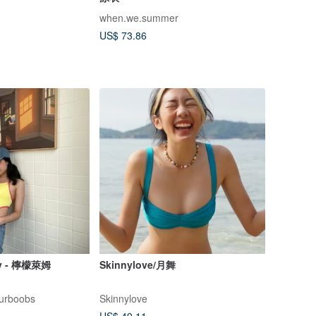
when.we.summer
US$ 73.86
y - 檸檬萊姆
Skinnylove/月舞
urboobs
Skinnylove