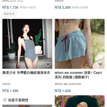
MAILLOT CO.
valtos
NT$ 1,736
NT$ 1,972
NT$ 2,269
NT$ 2,836
獨家販售
叛逆少女 吊帶藍白條紋連身泳衣
when.we.summer 泳裝 / Capri
系列 貝殼裙 (僅限裙子)
insos
when.we.summer
NT$ 1,496
NT$ 1,624
你是不是想找