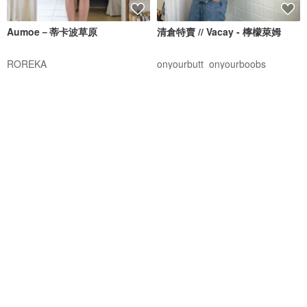
Aumoe－蒂卡波草原
清倉特賣 // Vacay - 檸檬萊姆
ROREKA
onyourbutt_onyourboobs
NT$ 2,426
NT$ 2,756
NT$ 682
綠色友善
8 人正準備購買
免運
88 折
交叉露背連身泳裝 - 藍色
Aprilpoolday 泳衣 / 獨家 / 紅色
格紋呢
MAILLOT CO.
APRILPOOLDAY