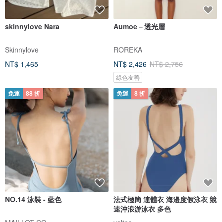
skinnylove Nara
Aumoe－透光層
Skinnylove
ROREKA
NT$ 1,465
NT$ 2,426
NT$ 2,756
綠色友善
免運
88 折
免運
8 折
NO.14 泳裝 - 藍色
法式極簡 連體衣 海邊度假泳衣 競
速沖浪游泳衣 多色