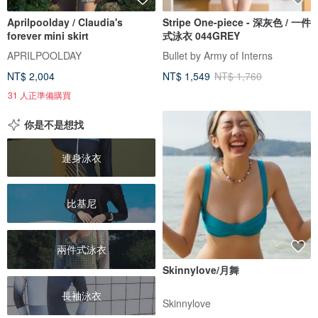
Aprilpoolday / Claudia's
Stripe One-piece - 深灰色 / 一件
forever mini skirt
式泳衣 044GREY
APRILPOOLDAY
Bullet by Army of Interns
NT$ 2,004
NT$ 1,549
NT$ 1,760
31 人正準備購買
你是不是想找
連身泳衣
比基尼
兩件式泳衣
Skinnylove/月舞
長袖泳衣
Skinnylove