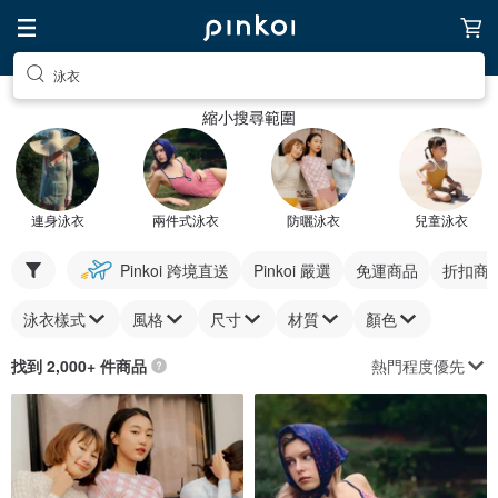
泳衣
縮小搜尋範圍
連身泳衣
兩件式泳衣
防曬泳衣
兒童泳衣
Pinkoi 跨境直送
Pinkoi 嚴選
免運商品
折扣商
泳衣樣式
風格
尺寸
材質
顏色
熱門程度優先
找到 2,000+ 件商品