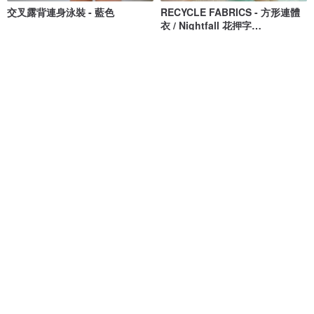
交叉露背連身泳裝 - 藍色
RECYCLE FABRICS - 方形連體
衣 / Nightfall 花押字
BLT064NIGH
MAILLOT CO.
Bullet by Army of Interns
NT$ 1,473
NT$ 1,673
NT$ 1,848
NT$ 2,100
獨家販售
綠色友善
Long Weekend Love : 連身泳
清倉特賣 // Vacay - 檸檬萊姆
衣 附荷葉邊
lovevitasea
onyourbutt_onyourboobs
NT$ 1,692
NT$ 682