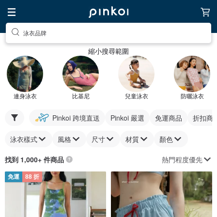
泳衣品牌
縮小搜尋範圍
連身泳衣
比基尼
兒童泳衣
防曬泳衣
Pinkoi 跨境直送
Pinkoi 嚴選
免運商品
折扣商
泳衣樣式
風格
尺寸
材質
顏色
熱門程度優先
找到 1,000+ 件商品
免運
88 折