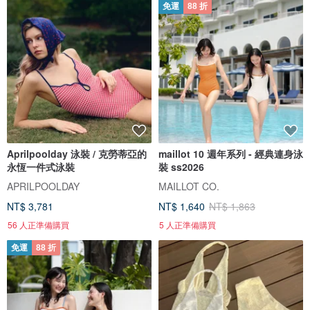
免運
88 折
Aprilpoolday 泳裝 / 克勞蒂亞的
maillot 10 週年系列 - 經典連身泳
永恆一件式泳裝
裝 ss2026
APRILPOOLDAY
MAILLOT CO.
NT$ 3,781
NT$ 1,640
NT$ 1,863
56 人正準備購買
5 人正準備購買
免運
88 折