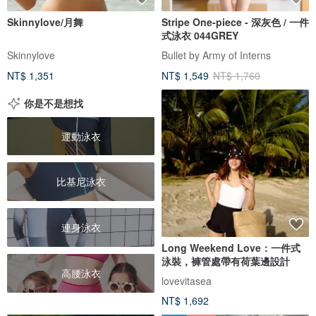
Skinnylove/月舞
Stripe One-piece - 深灰色 / 一件
式泳衣 044GREY
Skinnylove
Bullet by Army of Interns
NT$ 1,351
NT$ 1,549
NT$ 1,760
你是不是想找
運動泳衣
比基尼泳衣
連身泳衣
Long Weekend Love：一件式
泳裝，褲管處帶有荷葉邊設計
高腰泳衣
lovevitasea
NT$ 1,692