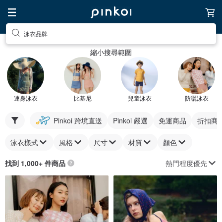
泳衣品牌
縮小搜尋範圍
連身泳衣
比基尼
兒童泳衣
防曬泳衣
Pinkoi 跨境直送
Pinkoi 嚴選
免運商品
折扣商
泳衣樣式
風格
尺寸
材質
顏色
熱門程度優先
找到 1,000+ 件商品