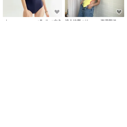
when.we.summer / Emily / 杏色
清倉特賣 // Vacay - 檸檬萊姆
連體泳衣
when.we.summer
onyourbutt_onyourboobs
NT$ 2,032
NT$ 682
8 人正準備購買
免運
88 折
性感甜美交叉露背連身泳裝/海軍-
Aprilpoolday 泳衣 / 獨家 / 紅色
黃/ Swimwear
格紋呢