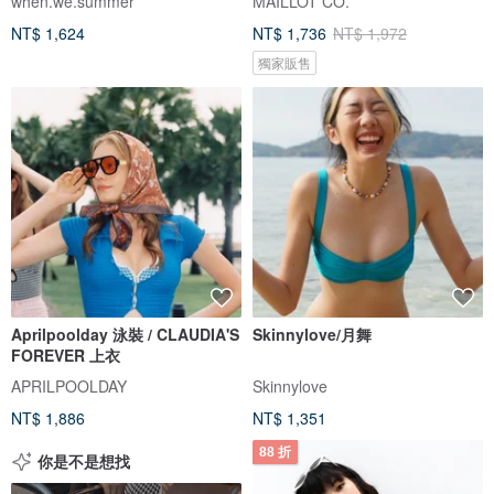
when.we.summer
MAILLOT CO.
NT$ 1,624
NT$ 1,736
NT$ 1,972
獨家販售
Aprilpoolday 泳裝 / CLAUDIA'S
Skinnylove/月舞
FOREVER 上衣
APRILPOOLDAY
Skinnylove
NT$ 1,886
NT$ 1,351
88 折
你是不是想找