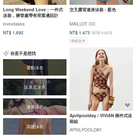
Long Weekend Love：一件式
交叉露背連身泳裝 - 藍色
泳裝，褲管處帶有荷葉邊設計
lovevitasea
MAILLOT CO.
NT$ 1,692
NT$ 1,473
NT$ 1,673
獨家販售
你是不是想找
運動泳衣
比基尼泳衣
連身泳衣
Aprilpoolday / VIVIAN 兩件式泳
裝組
高腰泳衣
APRILPOOLDAY