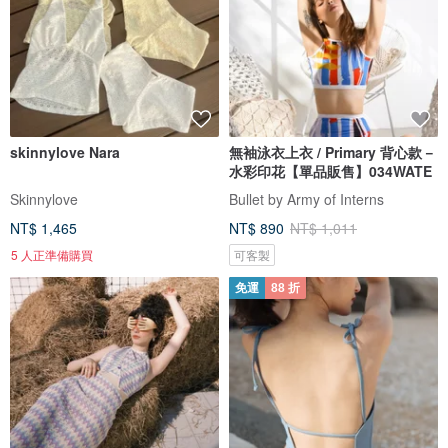
skinnylove Nara
無袖泳衣上衣 / Primary 背心款－
水彩印花【單品販售】034WATE
Skinnylove
Bullet by Army of Interns
NT$ 1,465
NT$ 890
NT$ 1,011
5 人正準備購買
可客製
免運
88 折