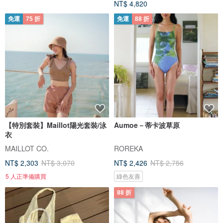
NT$ 4,820
免運
75 折
免運
88 折
【特別套裝】Maillot陽光套裝/泳
Aumoe－蒂卡波草原
衣
MAILLOT CO.
ROREKA
NT$ 2,303
NT$ 3,070
NT$ 2,426
NT$ 2,756
5 人正準備購買
綠色友善
88 折