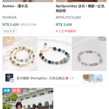
Aumoe－灌木花
Aprilpoolday 泳衣 / 獨家 / 紅色
格紋呢
ROREKA
APRILPOOLDAY
NT$ 2,426
NT$ 2,756
NT$ 3,426
綠色友善
9 人正準備購買
推廣
星河耀眼 ShiningStar | 天然石飾品
5.0
免運
88 折