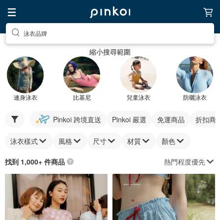
泳衣品牌
縮小搜尋範圍
連身泳衣
比基尼
兒童泳衣
防曬泳衣
Pinkoi 跨境直送
Pinkoi 嚴選
免運商品
折扣商
泳衣樣式
風格
尺寸
材質
顏色
熱門程度優先
找到 1,000+ 件商品