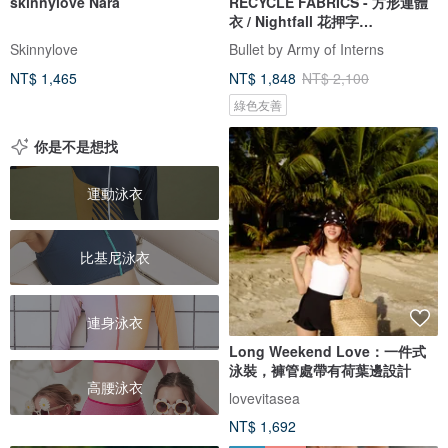
skinnylove Nara
RECYCLE FABRICS - 方形連體
衣 / Nightfall 花押字
BLT064NIGH
Skinnylove
Bullet by Army of Interns
NT$ 1,465
NT$ 1,848
NT$ 2,100
綠色友善
你是不是想找
運動泳衣
比基尼泳衣
連身泳衣
Long Weekend Love：一件式
泳裝，褲管處帶有荷葉邊設計
高腰泳衣
lovevitasea
NT$ 1,692