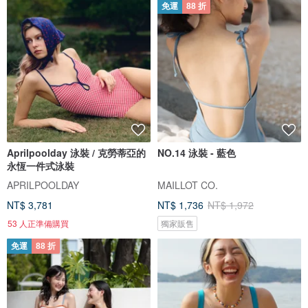
免運
88 折
Aprilpoolday 泳裝 / 克勞蒂亞的
NO.14 泳裝 - 藍色
永恆一件式泳裝
APRILPOOLDAY
MAILLOT CO.
NT$ 3,781
NT$ 1,736
NT$ 1,972
53 人正準備購買
獨家販售
免運
88 折