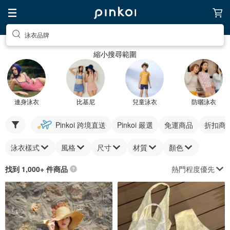
泳衣品牌
縮小搜尋範圍
連身泳衣
比基尼
兒童泳衣
防曬泳衣
Pinkoi 跨境直送
Pinkoi 嚴選
免運商品
折扣商
泳衣樣式
風格
尺寸
材質
顏色
熱門程度優先
找到 1,000+ 件商品