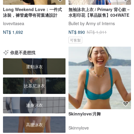
Long Weekend Love：一件式
無袖泳衣上衣 / Primary 背心款－
泳裝，褲管處帶有荷葉邊設計
水彩印花【單品販售】034WATE
lovevitasea
Bullet by Army of Interns
NT$ 1,692
NT$ 890
NT$ 1,011
可客製
你是不是想找
運動泳衣
比基尼泳衣
連身泳衣
Skinnylove/月舞
高腰泳衣
Skinnylove