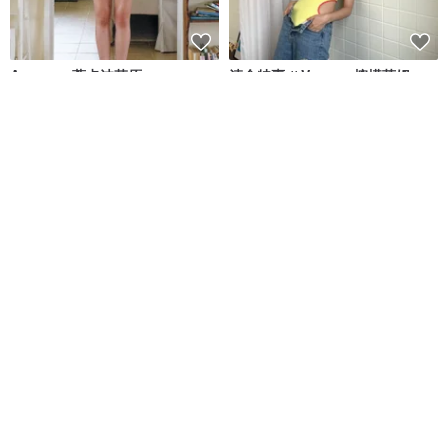
Aumoe－蒂卡波草原
清倉特賣 // Vacay - 檸檬萊姆
ROREKA
onyourbutt_onyourboobs
NT$ 2,426
NT$ 2,756
NT$ 682
綠色友善
8 人正準備購買
6 色 - 運動連身泳衣 - 日式泳衣
when.we.summer 泳裝 / Capri
系列 貝殼裙 (僅限裙子)