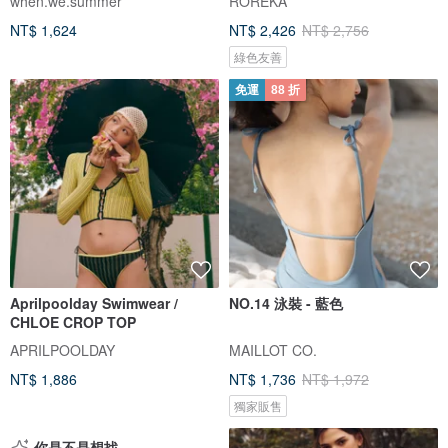
when.we.summer
ROREKA
NT$ 1,624
NT$ 2,426
NT$ 2,756
綠色友善
免運
88 折
Aprilpoolday Swimwear /
NO.14 泳裝 - 藍色
CHLOE CROP TOP
APRILPOOLDAY
MAILLOT CO.
NT$ 1,886
NT$ 1,736
NT$ 1,972
獨家販售
你是不是想找