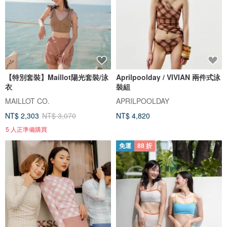
【特別套裝】Maillot陽光套裝/泳
Aprilpoolday / VIVIAN 兩件式泳
衣
裝組
MAILLOT CO.
APRILPOOLDAY
NT$ 2,303
NT$ 3,070
NT$ 4,820
5 人正準備購買
免運
88 折