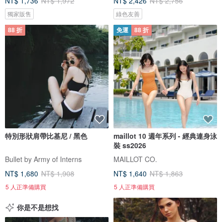
NT$ 1,736
NT$ 1,972
NT$ 2,426
NT$ 2,756
獨家販售
綠色友善
88 折
免運
88 折
特別形狀肩帶比基尼 / 黑色
maillot 10 週年系列 - 經典連身泳
裝 ss2026
Bullet by Army of Interns
MAILLOT CO.
NT$ 1,680
NT$ 1,908
NT$ 1,640
NT$ 1,863
5 人正準備購買
5 人正準備購買
你是不是想找