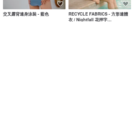
交叉露背連身泳裝 - 藍色
RECYCLE FABRICS - 方形連體
衣 / Nightfall 花押字
BLT064NIGH
MAILLOT CO.
Bullet by Army of Interns
NT$ 1,473
NT$ 1,673
NT$ 1,848
NT$ 2,100
獨家販售
綠色友善
Long Weekend Love : 連身泳
清倉特賣 // Vacay - 檸檬萊姆
衣 附荷葉邊
lovevitasea
onyourbutt_onyourboobs