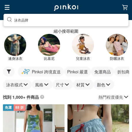
泳衣品牌
縮小搜尋範圍
連身泳衣
比基尼
兒童泳衣
防曬泳衣
Pinkoi 跨境直送
Pinkoi 嚴選
免運商品
折扣商
泳衣樣式
風格
尺寸
材質
顏色
熱門程度優先
找到 1,000+ 件商品
免運
88 折