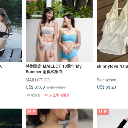
色
特別限定 MAILLOT 10週年 My
skinnylove Nar
Summer 兩截式泳衣
MAILLOT CO.
Skinnylove
US$ 53.23
US$ 67.08
US$ 76.22
獨家販售
10 人正準備購買
88 折
88 折