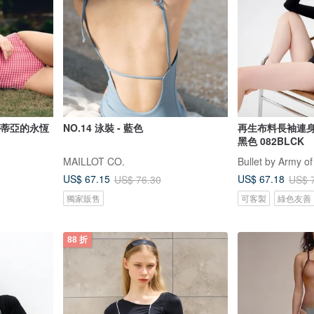
 克勞蒂亞的永恆
NO.14 泳裝 - 藍色
再生布料長袖連身泳衣 
黑色 082BLCK
MAILLOT CO.
Bullet by Army of
US$ 67.15
US$ 67.18
US$ 76.30
US$ 
獨家販售
可客製
綠色友善
88 折