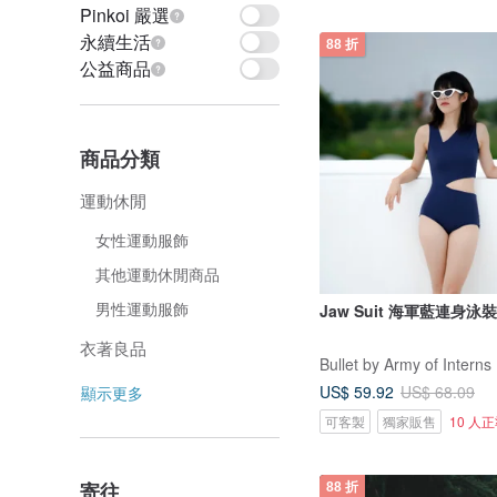
Pinkoi 嚴選
永續生活
88 折
公益商品
商品分類
運動休閒
女性運動服飾
其他運動休閒商品
男性運動服飾
Jaw Suit 海軍藍連身泳裝 
衣著良品
Bullet by Army of Interns
US$ 59.92
US$ 68.09
顯示更多
可客製
獨家販售
10 人
寄往
88 折