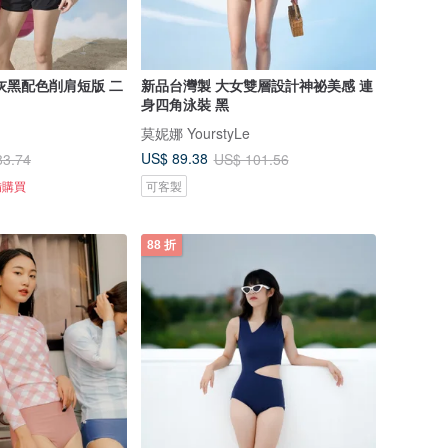
灰黑配色削肩短版 二
新品台灣製 大女雙層設計神祕美感 連
身四角泳裝 黑
莫妮娜 YourstyLe
US$ 89.38
83.74
US$ 101.56
備購買
可客製
88 折