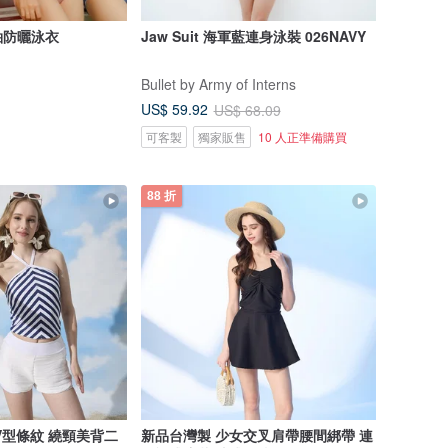
袖防曬泳衣
Jaw Suit 海軍藍連身泳裝 026NAVY
Bullet by Army of Interns
US$ 59.92
US$ 68.09
可客製
獨家販售
10 人正準備購買
88 折
V型條紋 繞頸美背二
新品台灣製 少女交叉肩帶腰間綁帶 連