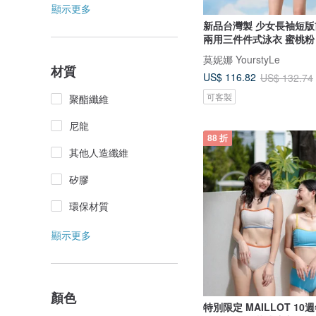
顯示更多
新品台灣製 少女長袖短版
兩用三件件式泳衣 蜜桃粉
莫妮娜 YourstyLe
材質
US$ 116.82
US$ 132.74
可客製
聚酯纖維
尼龍
88 折
其他人造纖維
矽膠
環保材質
顯示更多
顏色
特別限定 MAILLOT 10週