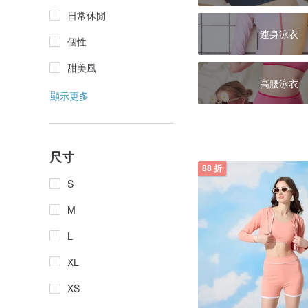
日常休閒
連身泳衣
個性
甜美風
高腰泳衣
顯示更多
尺寸
88 折
S
M
L
XL
XS