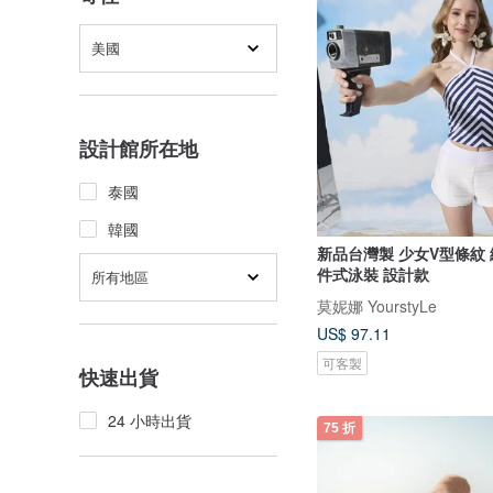
美國
設計館所在地
泰國
韓國
新品台灣製 少女V型條紋
件式泳裝 設計款
所有地區
莫妮娜 YourstyLe
US$ 97.11
可客製
快速出貨
24 小時出貨
75 折