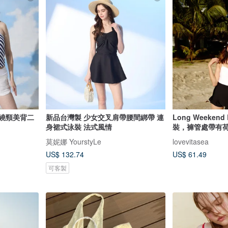
 繞頸美背二
新品台灣製 少女交叉肩帶腰間綁帶 連
Long Weeken
身裙式泳裝 法式風情
裝，褲管處帶有
莫妮娜 YourstyLe
lovevitasea
US$ 132.74
US$ 61.49
可客製