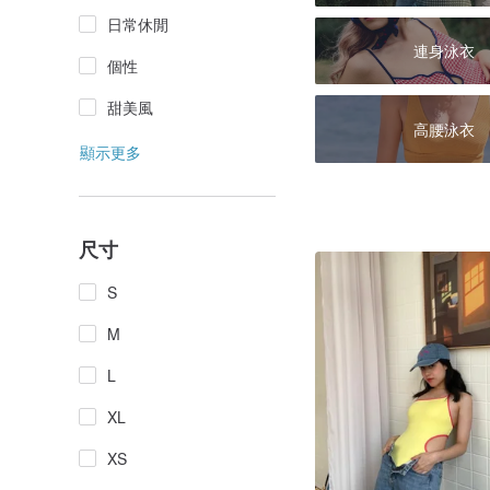
日常休閒
連身泳衣
個性
甜美風
高腰泳衣
顯示更多
尺寸
S
M
L
XL
XS