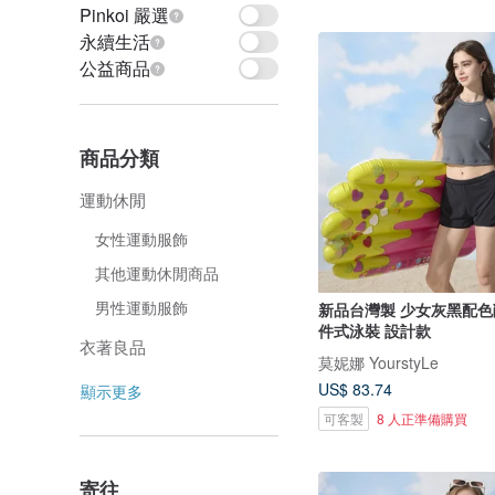
Pinkoi 嚴選
永續生活
公益商品
商品分類
運動休閒
女性運動服飾
其他運動休閒商品
男性運動服飾
新品台灣製 少女灰黑配色
件式泳裝 設計款
衣著良品
莫妮娜 YourstyLe
US$ 83.74
顯示更多
可客製
8 人正準備購買
寄往