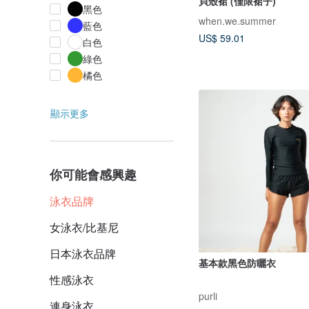
貝殼裙 (僅限裙子)
黑色
when.we.summer
藍色
US$ 59.01
白色
綠色
橘色
顯示更多
你可能會感興趣
泳衣品牌
女泳衣/比基尼
日本泳衣品牌
基本款黑色防曬衣
性感泳衣
purli
連身泳衣