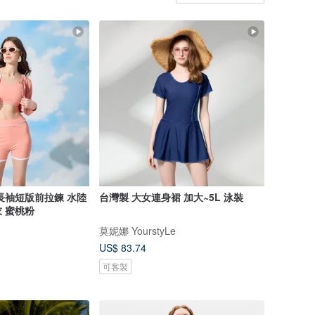
長袖短版前拉鍊 水陸
台灣製 大女連身裙 加大~5L 泳裝
 蜜桃粉
莫妮娜 YourstyLe
US$ 83.74
可客製