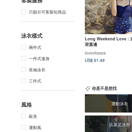
客製服務
只顯示可客製化商品
泳衣樣式
Long Weekend Love 
荷葉邊
兩件式
lovevitasea
一件式連身
US$ 61.49
長袖泳衣
三件式
你是不是想找
運動泳衣
風格
歐美
比基尼泳衣
運動風