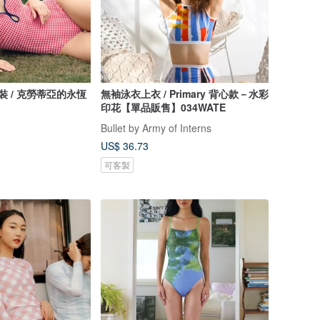
y 泳裝 / 克勞蒂亞的永恆
無袖泳衣上衣 / Primary 背心款－水彩
印花【單品販售】034WATE
Bullet by Army of Interns
US$ 36.73
可客製