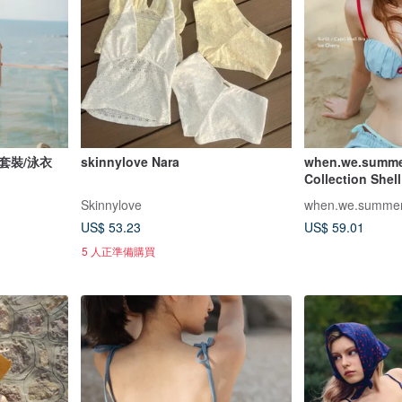
光套裝/泳衣
skinnylove Nara
when.we.summe
Collection S
Skinnylove
when.we.summe
US$ 53.23
US$ 59.01
5 人正準備購買