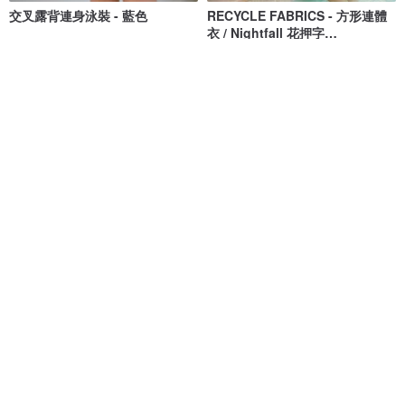
交叉露背連身泳裝 - 藍色
RECYCLE FABRICS - 方形連體
衣 / Nightfall 花押字
BLT064NIGH
MAILLOT CO.
Bullet by Army of Interns
NT$ 1,473
NT$ 1,673
NT$ 1,848
NT$ 2,100
獨家販售
綠色友善
Long Weekend Love : 連身泳
清倉特賣 // Vacay - 檸檬萊姆
衣 附荷葉邊
lovevitasea
onyourbutt_onyourboobs
NT$ 1,692
NT$ 682