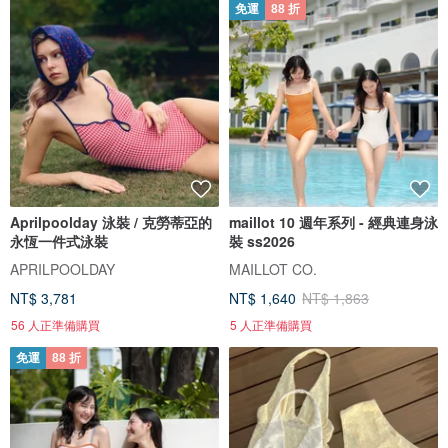
免運
88 折
Aprilpoolday 泳裝 / 克勞蒂亞的
maillot 10 週年系列 - 經典連身泳
永恆一件式泳裝
裝 ss2026
APRILPOOLDAY
MAILLOT CO.
NT$ 3,781
NT$ 1,640
NT$ 1,863
56 人正準備購買
5 人正準備購買
免運
88 折