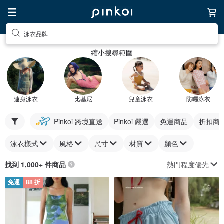
泳衣品牌
縮小搜尋範圍
連身泳衣
比基尼
兒童泳衣
防曬泳衣
Pinkoi 跨境直送
Pinkoi 嚴選
免運商品
折扣商
泳衣樣式
風格
尺寸
材質
顏色
熱門程度優先
找到 1,000+ 件商品
免運
88 折