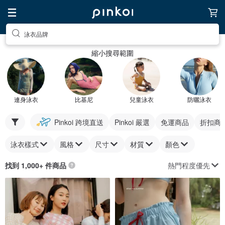
泳衣品牌
縮小搜尋範圍
連身泳衣
比基尼
兒童泳衣
防曬泳衣
Pinkoi 跨境直送
Pinkoi 嚴選
免運商品
折扣商
泳衣樣式
風格
尺寸
材質
顏色
熱門程度優先
找到 1,000+ 件商品