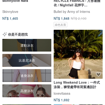
skinnylove Nara
RECYCLE FABRICS - 方形連體
衣 / Nightfall 花押字
BLT064NIGH
Skinnylove
Bullet by Army of Interns
NT$ 1,465
NT$ 1,848
NT$ 2,100
綠色友善
你是不是想找
運動泳衣
比基尼泳衣
連身泳衣
Long Weekend Love：一件式
泳裝，褲管處帶有荷葉邊設計
高腰泳衣
lovevitasea
NT$ 1,692