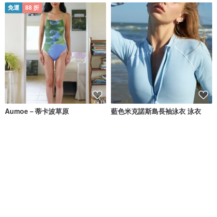
免運
88 折
Aumoe－蒂卡波草原
藍色米克諾斯島長袖泳衣 泳衣
ROREKA
SEA SALT & VINEGAR
NT$ 2,426
NT$ 2,756
NT$ 3,395
綠色友善
免運
88 折