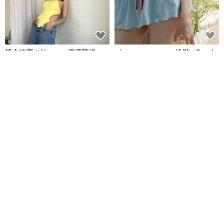
清倉特賣 // Vacay - 檸檬萊姆
when.we.summer 泳裝 / Capri
系列 貝殼裙 (僅限裙子)
onyourbutt_onyourboobs
when.we.summer
NT$ 682
NT$ 1,624
8 人正準備購買
免運
88 折
免運
88 折