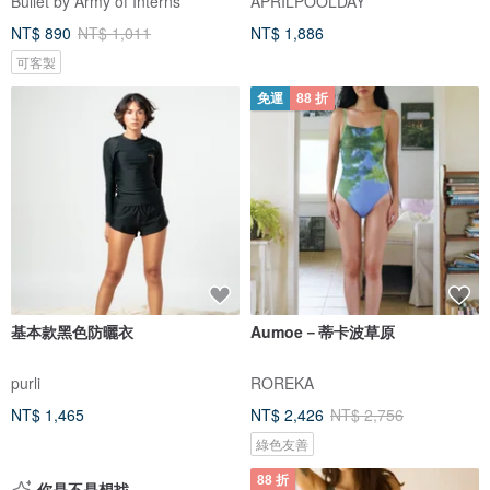
Bullet by Army of Interns
APRILPOOLDAY
NT$ 890
NT$ 1,011
NT$ 1,886
可客製
免運
88 折
基本款黑色防曬衣
Aumoe－蒂卡波草原
purli
ROREKA
NT$ 1,465
NT$ 2,426
NT$ 2,756
綠色友善
88 折
你是不是想找