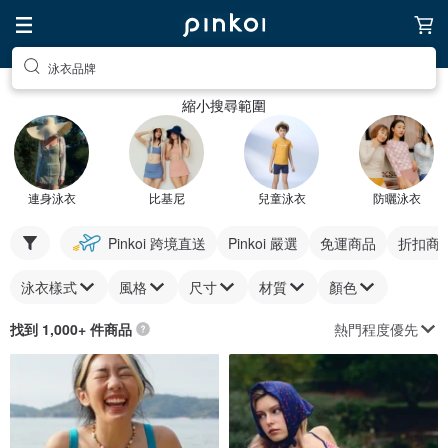
泳衣品牌
縮小搜尋範圍
連身泳衣
比基尼
兒童泳衣
防曬泳衣
Pinkoi 跨境直送
Pinkoi 嚴選
免運商品
折扣商
泳衣樣式
風格
尺寸
材質
顏色
熱門程度優先
找到 1,000+ 件商品