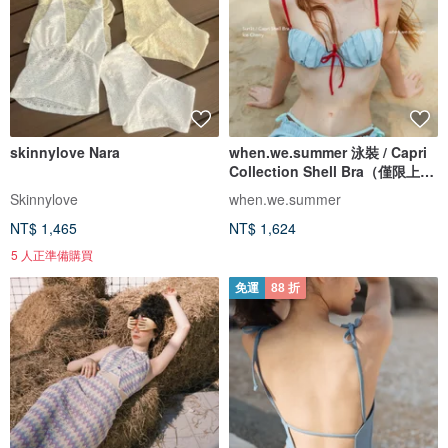
skinnylove Nara
when.we.summer 泳裝 / Capri
Collection Shell Bra（僅限上
衣）
Skinnylove
when.we.summer
NT$ 1,465
NT$ 1,624
5 人正準備購買
免運
88 折