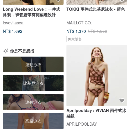
Long Weekend Love：一件式
TOKKI 兩件式比基尼泳衣 - 藍色
泳裝，褲管處帶有荷葉邊設計
lovevitasea
MAILLOT CO.
NT$ 1,692
NT$ 1,370
NT$ 1,556
獨家販售
你是不是想找
運動泳衣
比基尼泳衣
連身泳衣
Aprilpoolday / VIVIAN 兩件式泳
裝組
高腰泳衣
APRILPOOLDAY