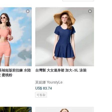
長袖短版前拉鍊 水陸
台灣製 大女連身裙 加大~5L 泳裝
 蜜桃粉
莫妮娜 YourstyLe
US$ 83.74
可客製