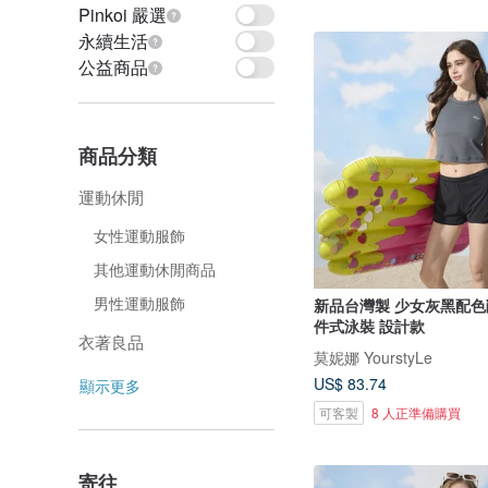
Pinkoi 嚴選
永續生活
公益商品
商品分類
運動休閒
女性運動服飾
其他運動休閒商品
男性運動服飾
新品台灣製 少女灰黑配色
件式泳裝 設計款
衣著良品
莫妮娜 YourstyLe
US$ 83.74
顯示更多
可客製
8 人正準備購買
寄往