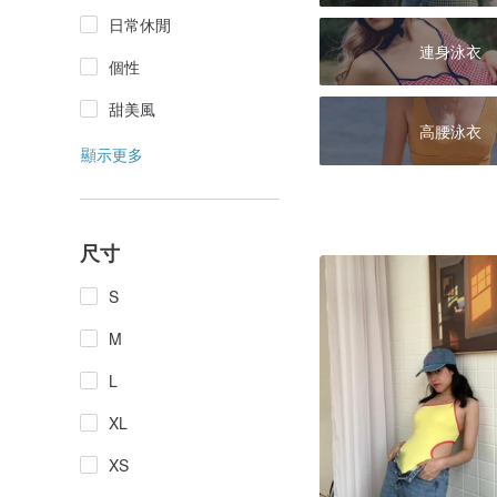
日常休閒
連身泳衣
個性
甜美風
高腰泳衣
顯示更多
尺寸
S
M
L
XL
XS