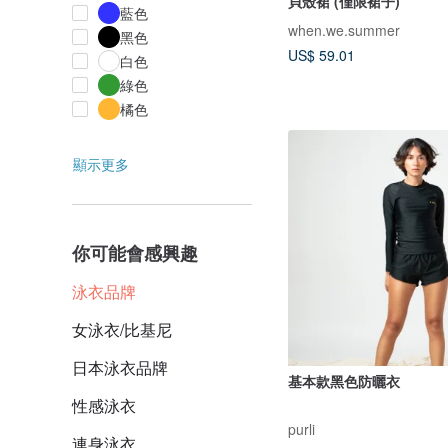
貝殼裙 (僅限裙子)
藍色
when.we.summer
黑色
US$ 59.01
白色
綠色
橘色
顯示更多
你可能會感興趣
泳衣品牌
女泳衣/比基尼
日本泳衣品牌
基本款黑色防曬衣
性感泳衣
purli
連身泳衣