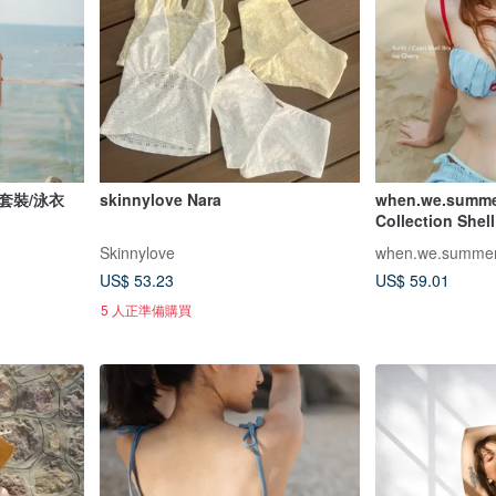
光套裝/泳衣
skinnylove Nara
when.we.summe
Collection S
Skinnylove
when.we.summe
US$ 53.23
US$ 59.01
5 人正準備購買