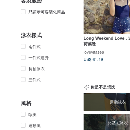
客製服務
只顯示可客製化商品
泳衣樣式
Long Weekend Love 
荷葉邊
兩件式
lovevitasea
一件式連身
US$ 61.49
長袖泳衣
三件式
你是不是想找
運動泳衣
風格
歐美
比基尼泳衣
運動風