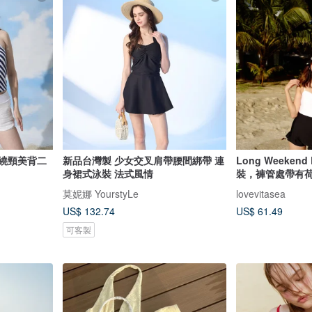
 繞頸美背二
新品台灣製 少女交叉肩帶腰間綁帶 連
Long Weeken
身裙式泳裝 法式風情
裝，褲管處帶有
莫妮娜 YourstyLe
lovevitasea
US$ 132.74
US$ 61.49
可客製