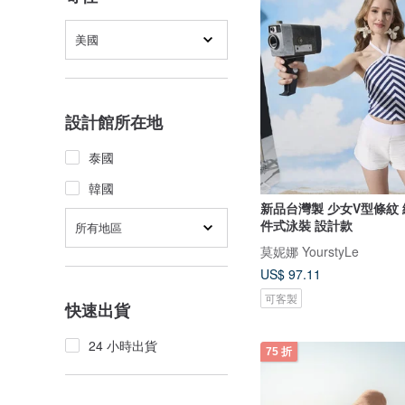
美國
設計館所在地
泰國
韓國
新品台灣製 少女V型條紋
件式泳裝 設計款
所有地區
莫妮娜 YourstyLe
US$ 97.11
可客製
快速出貨
24 小時出貨
75 折