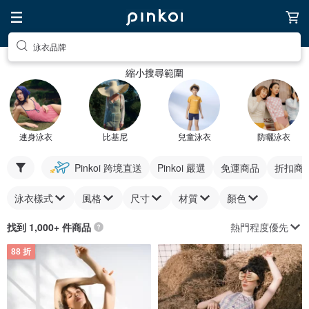
泳衣品牌
縮小搜尋範圍
連身泳衣
比基尼
兒童泳衣
防曬泳衣
Pinkoi 跨境直送
Pinkoi 嚴選
免運商品
折扣商
泳衣樣式
風格
尺寸
材質
顏色
熱門程度優先
找到 1,000+ 件商品
88 折