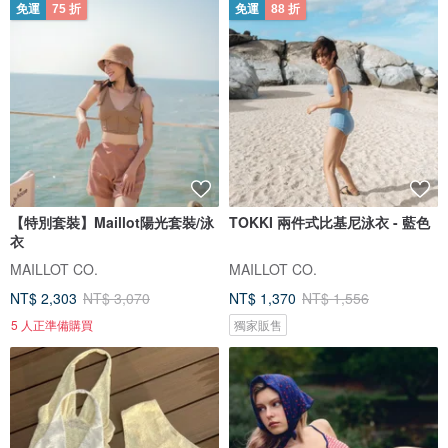
免運
75 折
免運
88 折
【特別套裝】Maillot陽光套裝/泳
TOKKI 兩件式比基尼泳衣 - 藍色
衣
MAILLOT CO.
MAILLOT CO.
NT$ 2,303
NT$ 3,070
NT$ 1,370
NT$ 1,556
5 人正準備購買
獨家販售