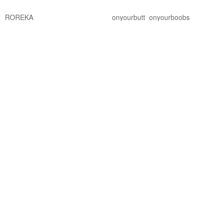
ROREKA
onyourbutt_onyourboobs
NT$ 2,426
NT$ 2,756
NT$ 682
綠色友善
8 人正準備購買
88 折
免運
88 折
RECYCLE FABRICS - Wrap
Crossback 秋季橙色限量版/泳裝
skirt / 綠色 / 泳裝遮蓋 033LEAF
Bullet by Army of Interns
MAILLOT CO.
NT$ 990
NT$ 1,124
NT$ 2,101
NT$ 2,387
可客製
獨家販售