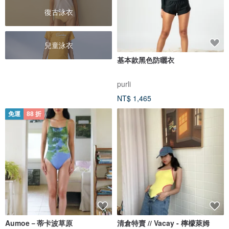
復古泳衣
兒童泳衣
基本款黑色防曬衣
purli
NT$ 1,465
免運
88 折
Aumoe－蒂卡波草原
清倉特賣 // Vacay - 檸檬萊姆