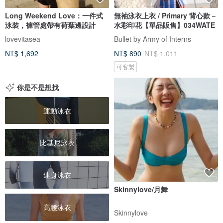
Long Weekend Love：一件式
無袖泳衣上衣 / Primary 背心款－
泳裝，褲管處帶有荷葉邊設計
水彩印花【單品販售】034WATE
lovevitasea
Bullet by Army of Interns
NT$ 1,692
NT$ 890
NT$ 1,011
可客製
你是不是想找
運動泳衣
比基尼泳衣
連身泳衣
Skinnylove/月舞
高腰泳衣
Skinnylove