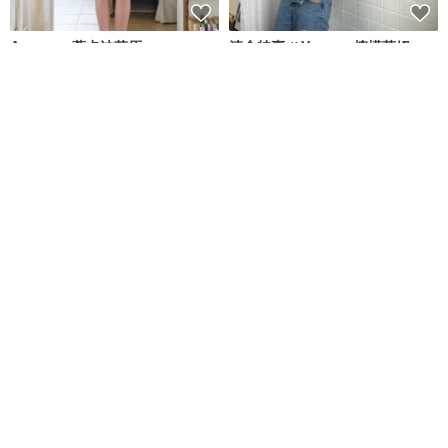
Aumoe－蒂卡波草原
清倉特賣 // Vacay - 檸檬萊姆
ROREKA
onyourbutt_onyourboobs
NT$ 2,426
NT$ 2,756
NT$ 682
綠色友善
8 人正準備購買
6 色 - 運動連身泳衣 - 日式泳衣
when.we.summer 泳裝 / Capri
系列 貝殼裙 (僅限裙子)
SEA SALT & VINEGAR
when.we.summer