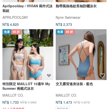
Aprilpoolday / VIVIAN 兩件式泳
熱帶風格格紋長袖防曬泳衣
裝組
APRILPOOLDAY
Nyne Swimwear
NT$ 4,820
NT$ 2,373
免運
88 折
免運
88 折
特別限定 MAILLOT 10週年 My
交叉露背連身泳裝 - 藍色
Summer 兩截式泳衣
MAILLOT CO.
MAILLOT CO.
NT$ 1,733
NT$ 1,969
NT$ 1,473
NT$ 1,673
12 人正準備購買
獨家販售