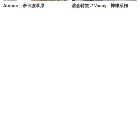
Aumoe－蒂卡波草原
清倉特賣 // Vacay - 檸檬萊姆
ROREKA
onyourbutt_onyourboobs
NT$ 2,426
NT$ 2,756
NT$ 682
綠色友善
8 人正準備購買
88 折
免運
88 折
RECYCLE FABRICS - Wrap
Crossback 秋季橙色限量版/泳裝
skirt / 綠色 / 泳裝遮蓋 033LEAF
Bullet by Army of Interns
MAILLOT CO.
NT$ 990
NT$ 1,124
NT$ 2,101
NT$ 2,387