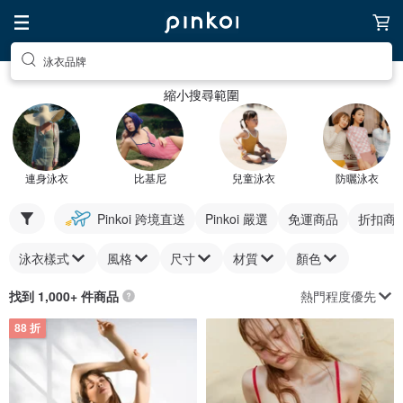
泳衣品牌
縮小搜尋範圍
連身泳衣
比基尼
兒童泳衣
防曬泳衣
Pinkoi 跨境直送
Pinkoi 嚴選
免運商品
折扣商
泳衣樣式
風格
尺寸
材質
顏色
熱門程度優先
找到 1,000+ 件商品
88 折