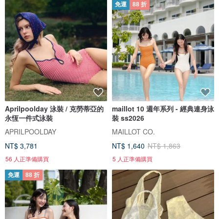
免運
88 折
Aprilpoolday 泳裝 / 克勞蒂亞的
maillot 10 週年系列 - 經典連身泳
永恆一件式泳裝
裝 ss2026
APRILPOOLDAY
MAILLOT CO.
NT$ 3,781
NT$ 1,640
NT$ 1,863
56 人正準備購買
5 人正準備購買
免運
88 折