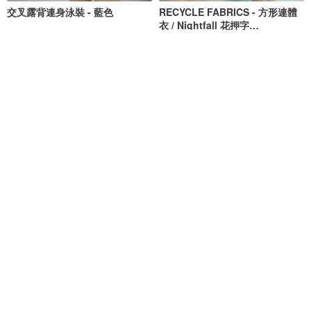
交叉露背連身泳裝 - 藍色
RECYCLE FABRICS - 方形連體
衣 / Nightfall 花押字
BLT064NIGH
MAILLOT CO.
Bullet by Army of Interns
NT$ 1,473
NT$ 1,673
NT$ 1,848
NT$ 2,100
獨家販售
綠色友善
Long Weekend Love : 連身泳
清倉特賣 // Vacay - 檸檬萊姆
衣 附荷葉邊
lovevitasea
onyourbutt_onyourboobs
NT$ 1,692
NT$ 682