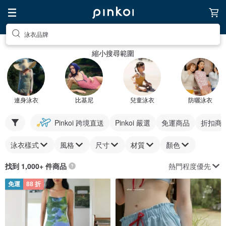
泳衣品牌
縮小搜尋範圍
連身泳衣
比基尼
兒童泳衣
防曬泳衣
Pinkoi 跨境直送
Pinkoi 嚴選
免運商品
折扣商
泳衣樣式
風格
尺寸
材質
顏色
熱門程度優先
找到 1,000+ 件商品
免運
88 折