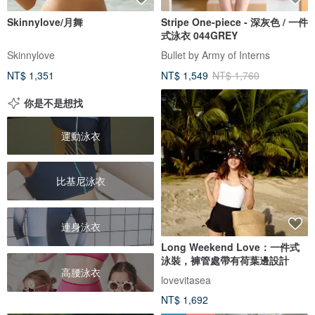
Skinnylove/月舞
Stripe One-piece - 深灰色 / 一件
式泳衣 044GREY
Skinnylove
Bullet by Army of Interns
NT$ 1,351
NT$ 1,549
NT$ 1,760
你是不是想找
運動泳衣
比基尼泳衣
連身泳衣
Long Weekend Love：一件式
泳裝，褲管處帶有荷葉邊設計
高腰泳衣
lovevitasea
NT$ 1,692