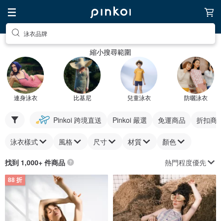
泳衣品牌
縮小搜尋範圍
連身泳衣
比基尼
兒童泳衣
防曬泳衣
Pinkoi 跨境直送
Pinkoi 嚴選
免運商品
折扣商
泳衣樣式
風格
尺寸
材質
顏色
熱門程度優先
找到 1,000+ 件商品
88 折