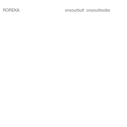
ROREKA
onyourbutt_onyourboobs
NT$ 2,426
NT$ 2,756
NT$ 682
綠色友善
8 人正準備購買
88 折
免運
88 折
RECYCLE FABRICS - Wrap
Crossback 秋季橙色限量版/泳裝
skirt / 綠色 / 泳裝遮蓋 033LEAF
Bullet by Army of Interns
MAILLOT CO.
NT$ 990
NT$ 1,124
NT$ 2,101
NT$ 2,387
可客製
獨家販售