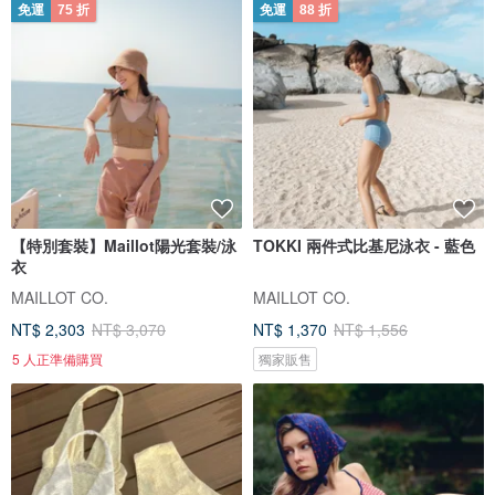
免運
75 折
免運
88 折
【特別套裝】Maillot陽光套裝/泳
TOKKI 兩件式比基尼泳衣 - 藍色
衣
MAILLOT CO.
MAILLOT CO.
NT$ 2,303
NT$ 3,070
NT$ 1,370
NT$ 1,556
5 人正準備購買
獨家販售