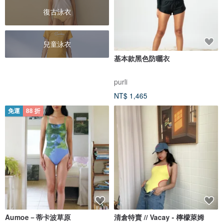
復古泳衣
兒童泳衣
基本款黑色防曬衣
purli
NT$ 1,465
免運
88 折
Aumoe－蒂卡波草原
清倉特賣 // Vacay - 檸檬萊姆