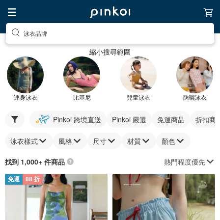
泳衣品牌
縮小搜尋範圍
連身泳衣
比基尼
兒童泳衣
防曬泳衣
Pinkoi 跨境直送
Pinkoi 嚴選
免運商品
折扣商
泳衣樣式
風格
尺寸
材質
顏色
熱門程度優先
找到 1,000+ 件商品
免運
88 折