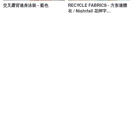
交叉露背連身泳裝 - 藍色
RECYCLE FABRICS - 方形連體
衣 / Nightfall 花押字
BLT064NIGH
MAILLOT CO.
Bullet by Army of Interns
NT$ 1,473
NT$ 1,673
NT$ 1,848
NT$ 2,100
獨家販售
綠色友善
Long Weekend Love : 連身泳
清倉特賣 // Vacay - 檸檬萊姆
衣 附荷葉邊
lovevitasea
onyourbutt_onyourboobs
NT$ 1,692
NT$ 682