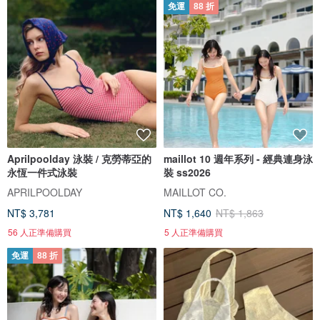
免運
88 折
Aprilpoolday 泳裝 / 克勞蒂亞的
maillot 10 週年系列 - 經典連身泳
永恆一件式泳裝
裝 ss2026
APRILPOOLDAY
MAILLOT CO.
NT$ 3,781
NT$ 1,640
NT$ 1,863
56 人正準備購買
5 人正準備購買
免運
88 折