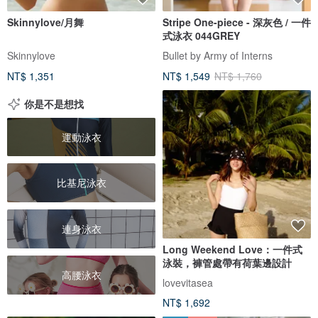
Skinnylove/月舞
Stripe One-piece - 深灰色 / 一件
式泳衣 044GREY
Skinnylove
Bullet by Army of Interns
NT$ 1,351
NT$ 1,549
NT$ 1,760
你是不是想找
運動泳衣
比基尼泳衣
連身泳衣
Long Weekend Love：一件式
泳裝，褲管處帶有荷葉邊設計
高腰泳衣
lovevitasea
NT$ 1,692