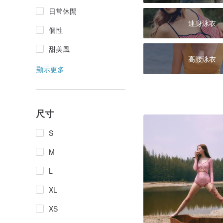
日常休閒
連身泳衣
個性
甜美風
高腰泳衣
顯示更多
尺寸
S
M
L
XL
XS