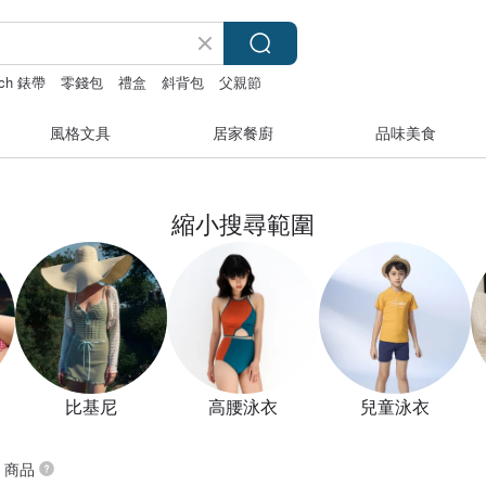
tch 錶帶
零錢包
禮盒
斜背包
父親節
風格文具
居家餐廚
品味美食
縮小搜尋範圍
比基尼
高腰泳衣
兒童泳衣
” 商品