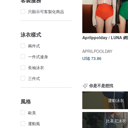
客製服務
只顯示可客製化商品
泳衣樣式
Aprilppolday / LUNA
兩件式
APRILPOOLDAY
一件式連身
US$ 73.86
長袖泳衣
三件式
你是不是想找
運動泳衣
風格
歐美
比基尼泳衣
運動風