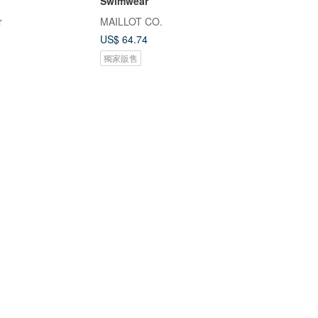
Swimwear
r
MAILLOT CO.
US$ 64.74
獨家販售