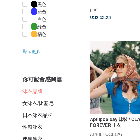
黑色
purli
藍色
US$ 53.23
白色
綠色
橘色
顯示更多
你可能會感興趣
泳衣品牌
女泳衣/比基尼
日本泳衣品牌
Aprilpoolday 泳裝 / CL
FOREVER 上衣
性感泳衣
APRILPOOLDAY
連身泳衣