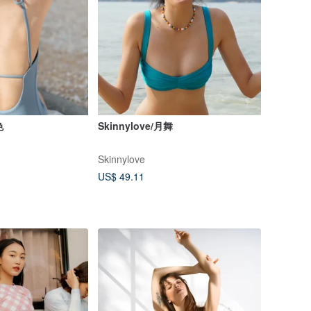
色
Skinnylove/月舞
Skinnylove
US$ 49.11