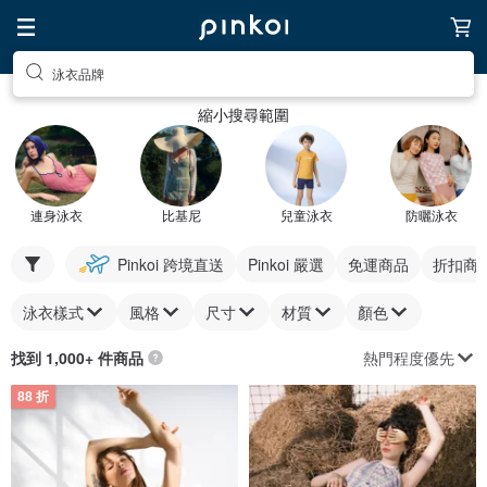
泳衣品牌
縮小搜尋範圍
連身泳衣
比基尼
兒童泳衣
防曬泳衣
Pinkoi 跨境直送
Pinkoi 嚴選
免運商品
折扣商
泳衣樣式
風格
尺寸
材質
顏色
熱門程度優先
找到 1,000+ 件商品
88 折