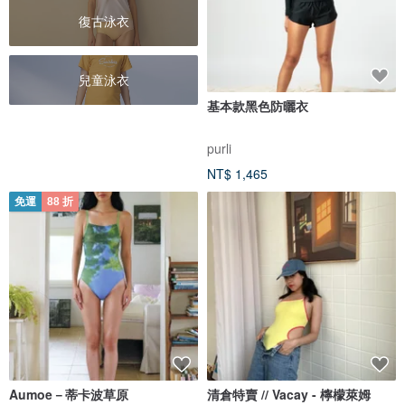
復古泳衣
兒童泳衣
基本款黑色防曬衣
purli
NT$ 1,465
免運
88 折
Aumoe－蒂卡波草原
清倉特賣 // Vacay - 檸檬萊姆