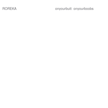
ROREKA
onyourbutt_onyourboobs
NT$ 2,426
NT$ 2,756
NT$ 682
綠色友善
8 人正準備購買
88 折
免運
88 折
RECYCLE FABRICS - Wrap
Crossback 秋季橙色限量版/泳裝
skirt / 綠色 / 泳裝遮蓋 033LEAF
Bullet by Army of Interns
MAILLOT CO.
NT$ 990
NT$ 1,124
NT$ 2,101
NT$ 2,387
可客製
獨家販售