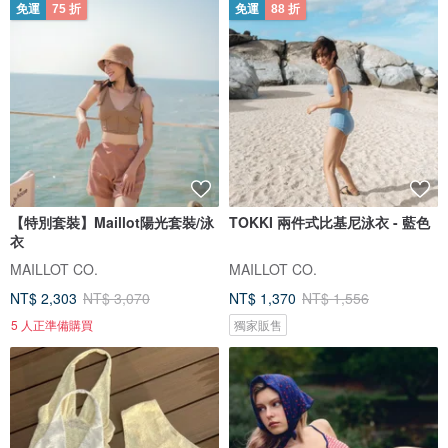
免運
75 折
免運
88 折
【特別套裝】Maillot陽光套裝/泳
TOKKI 兩件式比基尼泳衣 - 藍色
衣
MAILLOT CO.
MAILLOT CO.
NT$ 2,303
NT$ 3,070
NT$ 1,370
NT$ 1,556
5 人正準備購買
獨家販售