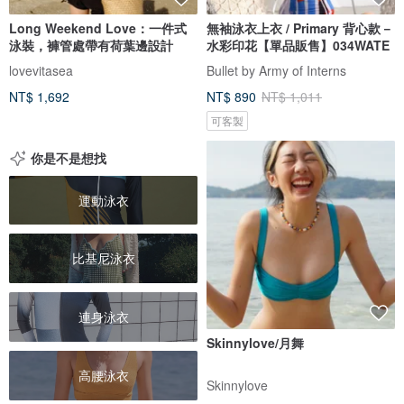
Long Weekend Love：一件式
無袖泳衣上衣 / Primary 背心款－
泳裝，褲管處帶有荷葉邊設計
水彩印花【單品販售】034WATE
lovevitasea
Bullet by Army of Interns
NT$ 1,692
NT$ 890
NT$ 1,011
可客製
你是不是想找
運動泳衣
比基尼泳衣
連身泳衣
Skinnylove/月舞
高腰泳衣
Skinnylove