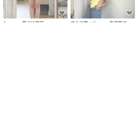
Aumoe－蒂卡波草原
清倉特賣 // Vacay - 檸檬萊姆
ROREKA
onyourbutt_onyourboobs
NT$ 2,426
NT$ 2,756
NT$ 682
綠色友善
8 人正準備購買
6 色 - 運動連身泳衣 - 日式泳衣
when.we.summer 泳裝 / Capri
系列 貝殼裙 (僅限裙子)