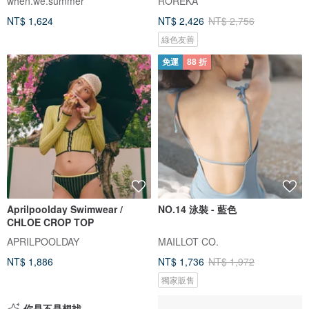
when.we.summer
ROREKA
NT$ 1,624
NT$ 2,426
NT$ 2,756
綠色友善
免運
88 折
Aprilpoolday Swimwear /
NO.14 泳裝 - 藍色
CHLOE CROP TOP
APRILPOOLDAY
MAILLOT CO.
NT$ 1,886
NT$ 1,736
NT$ 1,972
獨家販售
你是不是想找