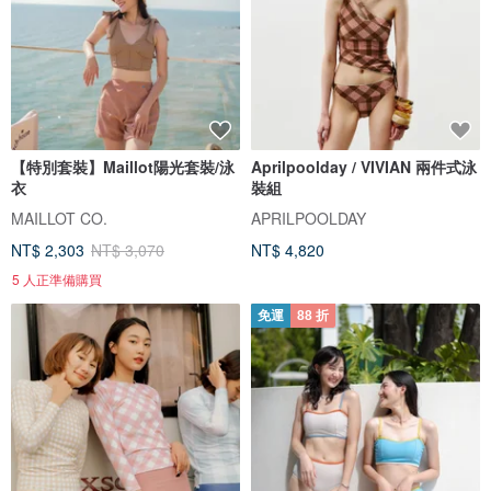
【特別套裝】Maillot陽光套裝/泳
Aprilpoolday / VIVIAN 兩件式泳
衣
裝組
MAILLOT CO.
APRILPOOLDAY
NT$ 2,303
NT$ 3,070
NT$ 4,820
5 人正準備購買
免運
88 折