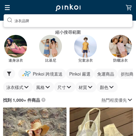
泳衣品牌
縮小搜尋範圍
連身泳衣
比基尼
兒童泳衣
防曬泳衣
Pinkoi 跨境直送
Pinkoi 嚴選
免運商品
折扣商
泳衣樣式
風格
尺寸
材質
顏色
熱門程度優先
找到 1,000+ 件商品