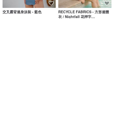
交叉露背連身泳裝 - 藍色
RECYCLE FABRICS - 方形連體
衣 / Nightfall 花押字
BLT064NIGH
MAILLOT CO.
Bullet by Army of Interns
NT$ 1,473
NT$ 1,673
NT$ 1,848
NT$ 2,100
獨家販售
綠色友善
Long Weekend Love : 連身泳
清倉特賣 // Vacay - 檸檬萊姆
衣 附荷葉邊
lovevitasea
onyourbutt_onyourboobs