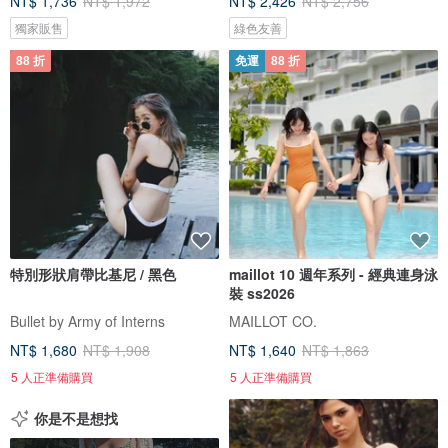
NT$ 1,736
NT$ 1,972
NT$ 2,426
NT$ 2,756
獨家販售
綠色友善
88 折
免運
88 折
特別形狀肩帶比基尼 / 黑色
maillot 10 週年系列 - 經典連身泳
裝 ss2026
Bullet by Army of Interns
MAILLOT CO.
NT$ 1,680
NT$ 1,908
NT$ 1,640
NT$ 1,863
5 人正準備購買
5 人正準備購買
你是不是想找