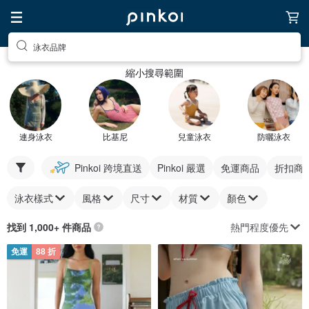
泳衣品牌
縮小搜尋範圍
連身泳衣
比基尼
兒童泳衣
防曬泳衣
Pinkoi 跨境直送
Pinkoi 嚴選
免運商品
折扣商
泳衣樣式
風格
尺寸
材質
顏色
熱門程度優先
找到 1,000+ 件商品
免運
88 折