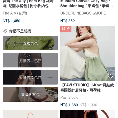
韓國 The Ally | Sera Bag 세라
Mustard Canvas Cozy Bag /
백| 尼龍水桶包 | 附小收納包
Shoulder bag / 泰國包 / 泰國設
計
The Ally (台灣)
UNDERLINEBAGS &MORE
NT$ 1,450
NT$ 852
87 折
你是不是想找
泰國男包
泰國男士包包
泰國男款包包
【PAVI STUDIO】J-Knot繩結款
泰國設計肩背包 - 薄荷綠
泰國帆布包
Pavi studio
NT$ 1,680
NT$ 1,930