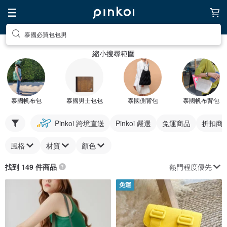
泰國必買包包男
縮小搜尋範圍
泰國帆布包
泰國男士包包
泰國側背包
泰國帆布背包
Pinkoi 跨境直送
Pinkoi 嚴選
免運商品
折扣商
風格
材質
顏色
熱門程度優先
找到 149 件商品
免運