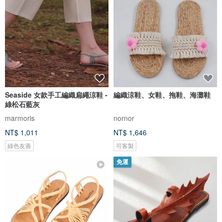
Seaside 女款手工編織扁繩涼鞋 -
編織涼鞋、女鞋、拖鞋、海灘鞋
綠松石藍灰
marmoris
nornor
NT$ 1,011
NT$ 1,646
綠色友善
可客製
免運