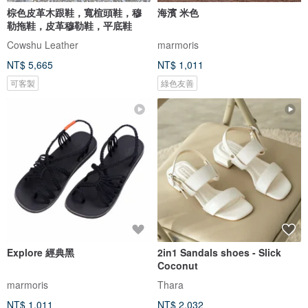
棕色皮革木跟鞋，寬楦頭鞋，穆
海濱 米色
勒拖鞋，皮革穆勒鞋，平底鞋
Cowshu Leather
marmoris
NT$ 5,665
NT$ 1,011
可客製
綠色友善
Explore 經典黑
2in1 Sandals shoes - Slick
Coconut
marmoris
Thara
NT$ 1,011
NT$ 2,032