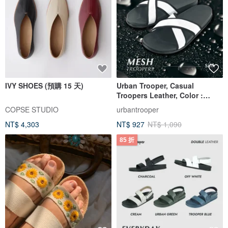
IVY SHOES (預購 15 天)
Urban Trooper, Casual
Troopers Leather, Color :
Burgundy
COPSE STUDIO
urbantrooper
NT$ 4,303
NT$ 927
NT$ 1,090
85 折