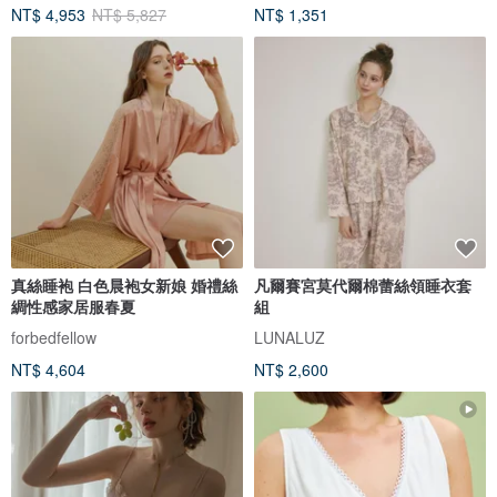
NT$ 4,953
NT$ 5,827
NT$ 1,351
真絲睡袍 白色晨袍女新娘 婚禮絲
凡爾賽宮莫代爾棉蕾絲領睡衣套
綢性感家居服春夏
組
forbedfellow
LUNALUZ
NT$ 4,604
NT$ 2,600