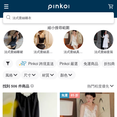
法式蕾絲睡衣
縮小搜尋範圍
法式蕾絲睡裙
法式蕾絲居家服
法式蕾絲真絲睡衣
法式蕾絲套裝
Pinkoi 跨境直送
Pinkoi 嚴選
免運商品
折扣商
風格
尺寸
材質
顏色
熱門程度優先
找到 506 件商品
免運
85 折