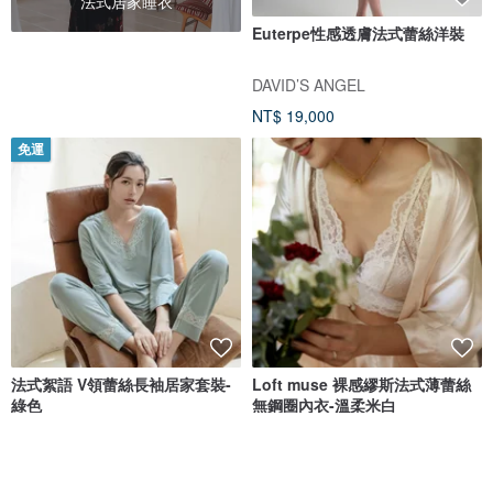
法式居家睡衣
Euterpe性感透膚法式蕾絲洋裝
DAVID’S ANGEL
NT$ 19,000
免運
法式絮語 V領蕾絲長袖居家套裝-
Loft muse 裸感繆斯法式薄蕾絲
綠色
無鋼圈內衣-溫柔米白
Rising Boutique l 練習有風格睡衣設計
On Street
NT$ 1,880
NT$ 880