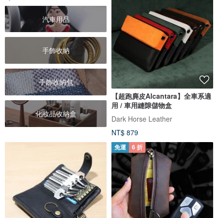
汽車用品
手飾收納
手飾收納包
【超跑麂皮Alcantara】全車系適
用 / 車用縫隙儲物盒
化妝品收納盒
Dark Horse Leather
NT$ 879
免運
6 折