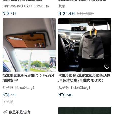
UnrulyWind.LEATHERWORK
梵果
NT$ 712
NT$ 1,496
NT$ 2,301
新車用遮陽板收納套 /2.0 /收納袋
汽車垃圾桶 /真皮車載垃圾收納袋
/雷雕刻字
/車用垃圾袋 /可掛式 /DG105
點子包【icleaXbag】
點子包【icleaXbag】
NT$ 779
NT$ 749
可客製
你是不是想找