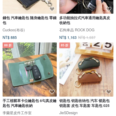
錢包 汽車鑰匙包 隨身鑰匙包 零錢
多功能抽拉式汽車通用鑰匙真皮
包
收納包
Cuckoo(布谷)
石狗車品 ROCK DOG
NT$ 885
NT$ 1,163
NT$ 1,937
88 折
85 折
手工植鞣革卡位鑰匙包 6勾真皮鑰
钥匙包 钥匙收纳包 汽车 锁匙包
匙包 汽車鑰匙收納
钥匙套 皮包 车匙套 车匙包 025
李蘭星皮件工作室
JieSDesign