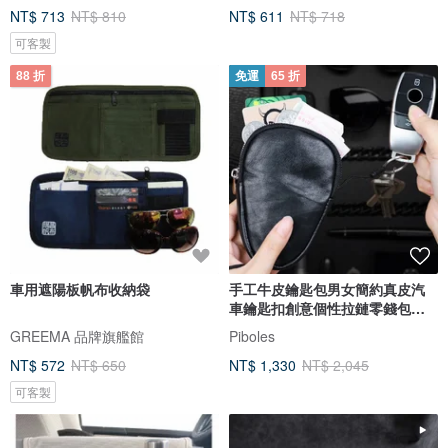
NT$ 713
NT$ 810
NT$ 611
NT$ 718
可客製
88 折
免運
65 折
車用遮陽板帆布收納袋
手工牛皮鑰匙包男女簡約真皮汽
車鑰匙扣創意個性拉鏈零錢包收
納包
GREEMA 品牌旗艦館
Piboles
NT$ 572
NT$ 650
NT$ 1,330
NT$ 2,045
可客製