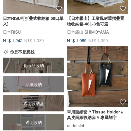
日本RISU可折疊式收納箱 50L(單
【日本霜山】工業風耐重摺疊置
入)
物收納箱-48L-3色可選
日本RISU
日本霜山 SHIMOYAMA
NT$ 1,242
NT$ 1,380
NT$ 1,085
NT$ 1,390
你是不是想找
化妝品收納
貼紙收納
透明收納盒
車用面紙套 // Tissue Holder //
真皮面紙收納套 // 專屬刻字
透明收納
underkini