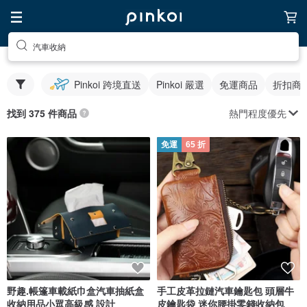
汽車收納
Pinkoi 跨境直送
Pinkoi 嚴選
免運商品
折扣商
熱門程度優先
找到 375 件商品
免運
65 折
野趣.帳篷車載紙巾盒汽車抽紙盒
手工皮革拉鏈汽車鑰匙包 頭層牛
收納用品小眾高級感 設計
皮鑰匙袋 迷你腰掛零錢收納包