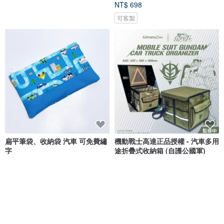
NT$ 698
可客製
扁平筆袋、收納袋 汽車 可免費繡
機動戰士高達正品授權 - 汽車多用
字
途折疊式收納箱 (自護公國軍)
星森手作
Gimans Care
NT$ 280
NT$ 2,312
可客製
免運
免運
88 折