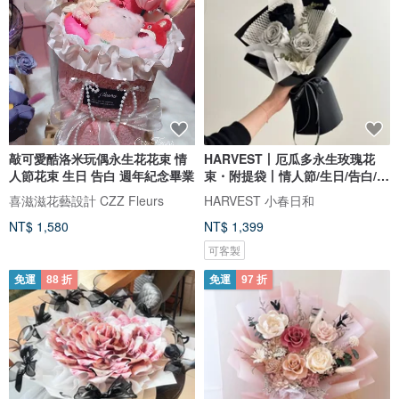
敲可愛酷洛米玩偶永生花花束 情
HARVEST丨厄瓜多永生玫瑰花
人節花束 生日 告白 週年紀念畢業
束・附提袋丨情人節/生日/告白/黑
色
喜滋滋花藝設計 CZZ Fleurs
HARVEST 小春日和
NT$ 1,580
NT$ 1,399
可客製
免運
88 折
免運
97 折