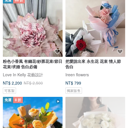
免運
88 折
粉色小香風 有錢花/鈔票花束/節日
把愛說出來 永生花 花束 情人節
花束/求婚 告白必備
告白
Love In Kelly 花藝設計
Ireen flowers
NT$ 2,200
NT$ 2,500
NT$ 799
可客製
獨家販售
免運
8 折