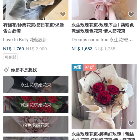
有錢花/鈔票花束/節日花束/求婚
永生玫瑰花束-玫瑰序曲 l 藕粉色
告白必備
乾燥玫瑰色花束 情人節花束
Dreams come true 永生花/乾燥花
Love In Kelly 花藝設計
NT$ 1,760
NT$ 2,000
NT$ 1,683
NT$ 1,735
可客製
免運
97 折
你是不是想找
永生花求婚花束
乾燥花求婚花束
粉色求婚花束
永生玫瑰花束-經典紅玫瑰 l 蕾絲
永生花束 紅玫瑰花束 情人節花束