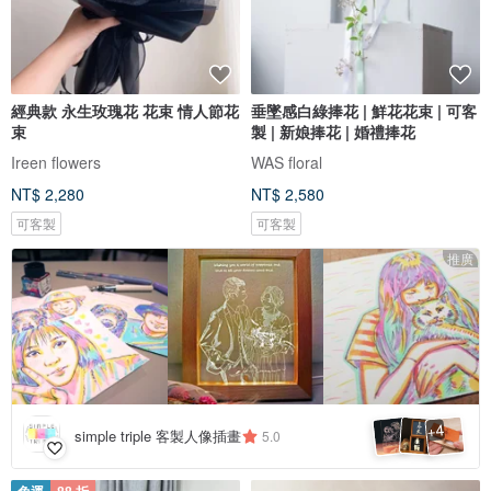
經典款 永生玫瑰花 花束 情人節花
垂墜感白綠捧花 | 鮮花花束 | 可客
束
製 | 新娘捧花 | 婚禮捧花
Ireen flowers
WAS floral
NT$ 2,280
NT$ 2,580
可客製
可客製
推廣
4
+
simple triple 客製人像插畫
5.0