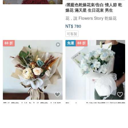
/黑藍色乾燥花束/告白 情人節 乾
燥花 滿天星 生日花束 男生
花，說 Flowers Story 乾燥花
NT$ 780
可客製
88 折
免運
88 折
男生花束 大地色永生花束 中性設
First Love北海道初戀桔梗鮮花花
計乾燥花花束 畢業花束 畢業花禮
束
螢· 花室 glowing fleur
Floral M 花藝
NT$ 951
NT$ 1,080
NT$ 2,227
NT$ 2,530