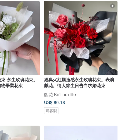
束-永生玫瑰花束。
經典火紅飄逸感永生玫瑰花束。表演
禮物畢業花束
獻花。情人節生日告白求婚花束
鯉花 Koiflora life
US$ 80.18
可客製