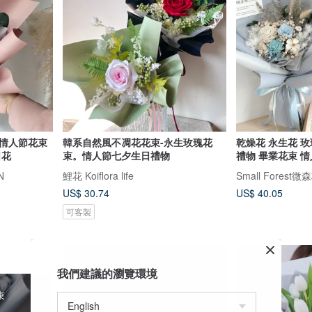
。情人節花束
韓系自然風不凋花花束-永生玫瑰花
乾燥花 永生花 玫
日花
束。情人節七夕生日禮物
禮物 畢業花束 情
N
鯉花 Koiflora life
Small Forest
US$ 30.74
US$ 40.05
可客製
我們建議的瀏覽環境
束