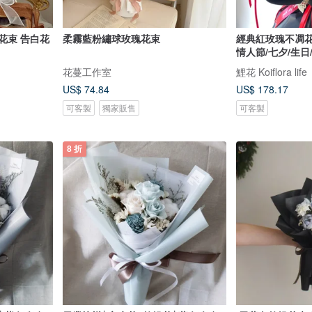
節花束 告白花
柔霧藍粉繡球玫瑰花束
經典紅玫瑰不凋花
情人節/七夕/生日
花蔓工作室
鯉花 Koiflora life
US$ 74.84
US$ 178.17
可客製
獨家販售
可客製
8 折