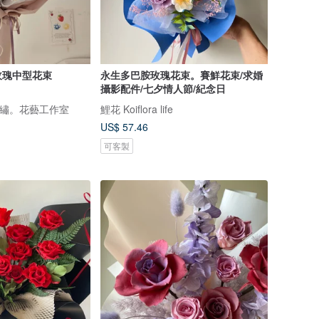
玫瑰中型花束
永生多巴胺玫瑰花束。賽鮮花束/求婚
攝影配件/七夕情人節/紀念日
udio 繡。花藝工作室
鯉花 Koiflora life
US$ 57.46
可客製