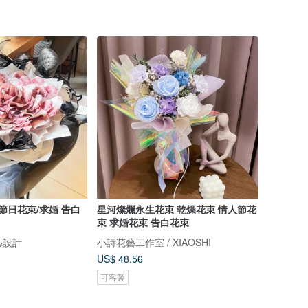
節日花束/求婚 告白
星河燦爛永生花束 乾燥花束 情人節花
束 求婚花束 告白花束
 花藝設計
小詩花藝工作室 / XIAOSHI
US$ 48.56
可客製