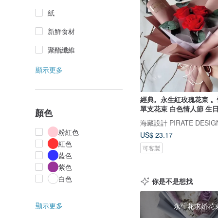
紙
新鮮食材
聚酯纖維
顯示更多
經典。永生紅玫瑰花束 
單支花束 白色情人節 生
顏色
海藏設計 PIRATE DESIG
粉紅色
US$ 23.17
紅色
可客製
藍色
紫色
白色
你是不是想找
顯示更多
永生花求婚花