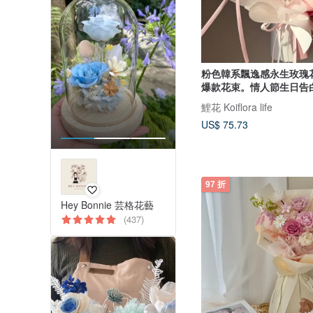
粉色韓系飄逸感永生玫瑰
爆款花束。情人節生日告
鯉花 Koiflora life
US$ 75.73
97 折
Hey Bonnie 芸格花藝
(437)