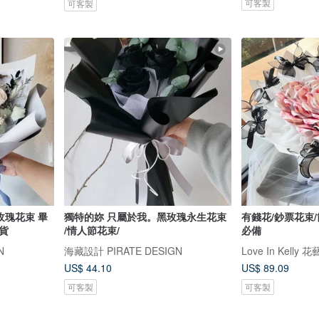
可客製
可客製
玫瑰花束 畢
獨特的妳 只屬於我。黑玫瑰永生花束
有錢花/鈔票花束/
貨
/情人節花束/
必備
N
海藏設計 PIRATE DESIGN
Love In Kelly
US$ 44.10
US$ 89.09
可客製
可客製