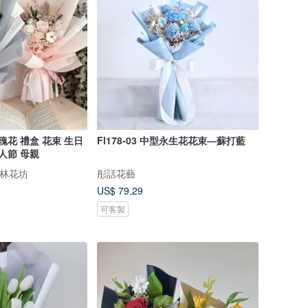
瑰花 禮盒 花束 生日
Fl178-03 中型永生花花束—蘇打藍
人節 母親
微森林花坊
彤話花藝
US$ 79.29
可客製