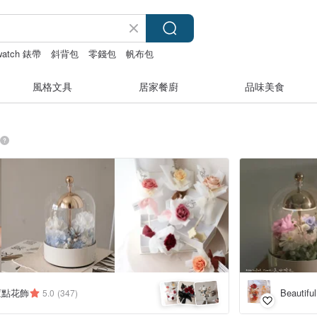
 watch 錶帶
斜背包
零錢包
帆布包
風格文具
居家餐廚
品味美食
 荳點花飾
Beauti
5.0
(347)