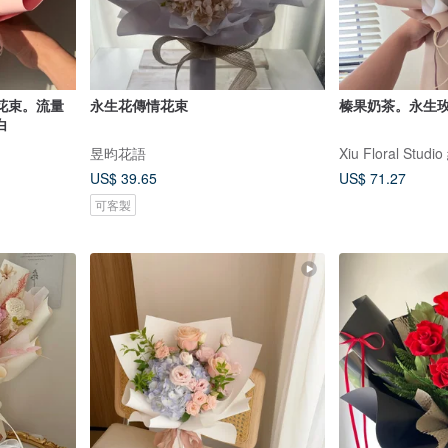
花束。流量
永生花傳情花束
榛果奶茶。永生
白
昱昀花語
Xiu Floral St
US$ 39.65
US$ 71.27
可客製