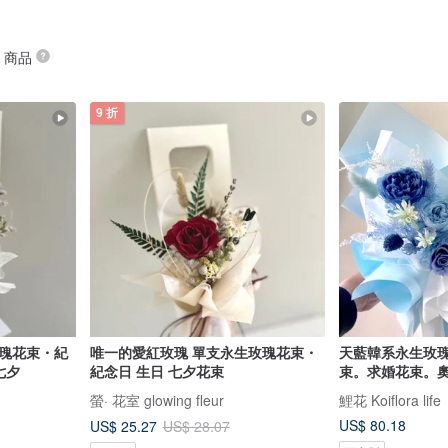
” 商品
9 折
玫瑰花束・紀
唯一的愛紅玫瑰 單支永生玫瑰花束・
天藍韓系永生玫
七夕
紀念日 生日 七夕花束
束。求婚花束。
螢· 花室 glowing fleur
鯉花 Koiflora life
US$ 80.18
US$ 25.27
US$ 28.07