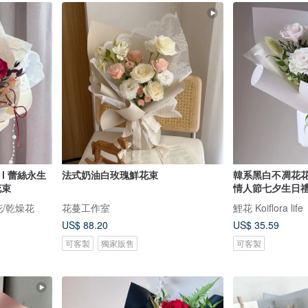
l 蕾絲永生
法式奶油白玫瑰鮮花束
韓系黑白不凋花花
花束
情人節七夕生日
生花/乾燥花
花蔓工作室
鯉花 Koiflora life
US$ 88.20
US$ 35.59
可客製
獨家販售
可客製