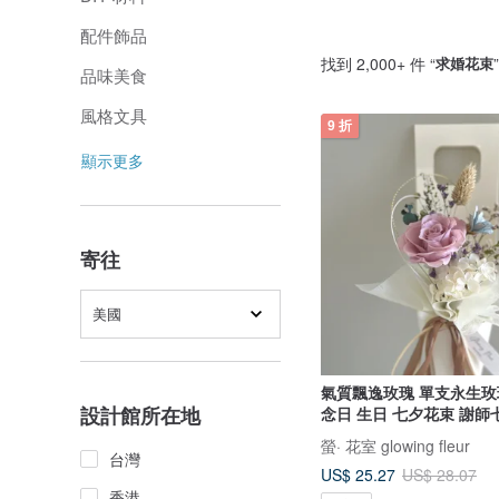
配件飾品
找到 2,000+ 件 “
求婚花束
品味美食
風格文具
9 折
顯示更多
寄往
美國
氣質飄逸玫瑰 單支永生
設計館所在地
念日 生日 七夕花束 謝師
螢· 花室 glowing fleur
台灣
US$ 25.27
US$ 28.07
香港