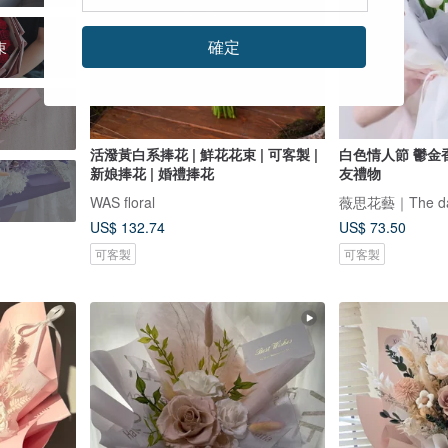
確定
束
活潑黃白系捧花 | 鮮花花束 | 可客製 |
白色情人節 鬱金香花束 韓
新娘捧花 | 婚禮捧花
友禮物
WAS floral
薇思花藝｜The day 
US$ 132.74
US$ 73.50
可客製
可客製