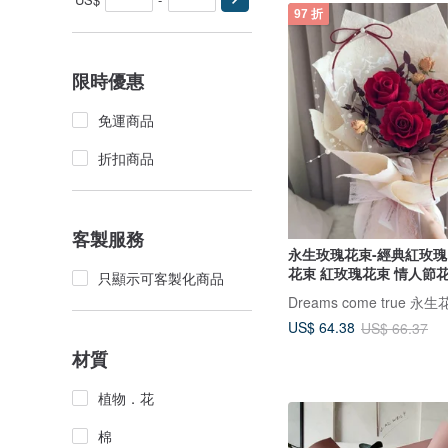
97 折
限時優惠
免運商品
折扣商品
客製服務
永生玫瑰花束-經典紅玫瑰 
花束 紅玫瑰花束 情人節
只顯示可客製化商品
Dreams come true 永
US$ 64.38
US$ 66.37
材質
植物．花
棉