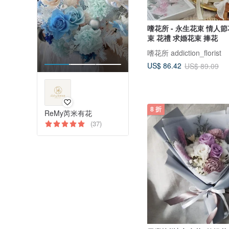
嗜花所 - 永生花束 情人
束 花禮 求婚花束 捧花
嗜花所 addiction_florist
US$ 86.42
US$ 89.09
8 折
ReMy芮米有花
(37)