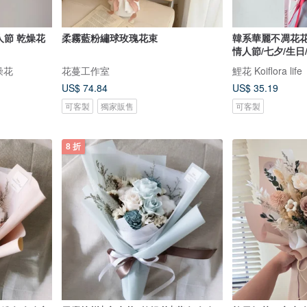
人節 乾燥花
柔霧藍粉繡球玫瑰花束
韓系華麗不凋花花
情人節/七夕/生日
乾燥花
花蔓工作室
鯉花 Koiflora life
US$ 74.84
US$ 35.19
可客製
獨家販售
可客製
8 折