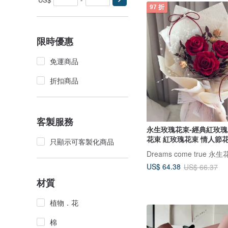
97 折
限時優惠
免運商品
折扣商品
客製服務
永生玫瑰花束-經典紅玫瑰 
花束 紅玫瑰花束 情人節
只顯示可客製化商品
Dreams come true 永
US$ 64.38
US$ 66.37
材質
植物．花
棉