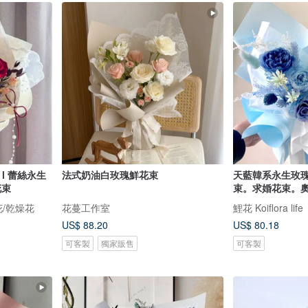
l 蕾絲永生
法式奶油白玫瑰鮮花束
天藍韓系永生玫
花束
束。求婚花束。
生花/乾燥花
花蔓工作室
鯉花 Koiflora life
US$ 88.20
US$ 80.18
可客製
獨家販售
可客製