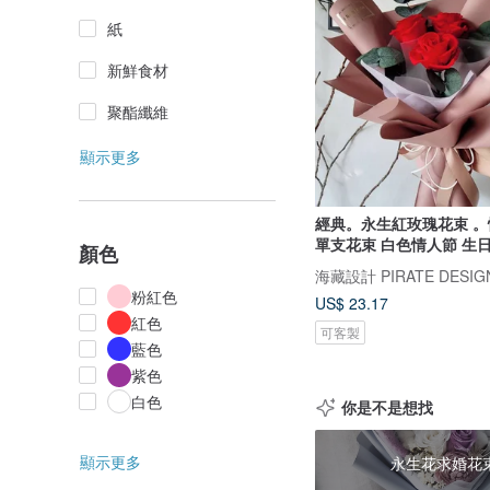
紙
新鮮食材
聚酯纖維
顯示更多
經典。永生紅玫瑰花束 
單支花束 白色情人節 生
顏色
海藏設計 PIRATE DESIG
粉紅色
US$ 23.17
紅色
可客製
藍色
紫色
白色
你是不是想找
顯示更多
永生花求婚花