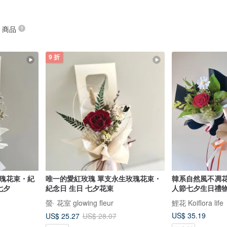
” 商品
9 折
玫瑰花束・紀
唯一的愛紅玫瑰 單支永生玫瑰花束・
韓系自然風不凋花
七夕
紀念日 生日 七夕花束
人節七夕生日禮
螢· 花室 glowing fleur
鯉花 Koiflora life
US$ 35.19
US$ 25.27
US$ 28.07