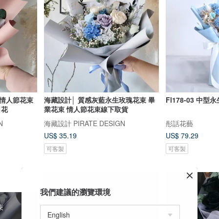
。情人節花束
海藏設計│ 質感灰藍永生玫瑰花束 畢
Fl178-
日花
業花束 情人節花束線下取貨
N
海藏設計 PIRATE DESIGN
彤話花藝
US$ 35.19
US$ 79.29
可客製
可客製
我們建議的瀏覽環境
束