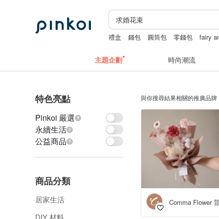
禮盒
錢包
圓筒包
零錢包
fairy 
主題企劃
時尚潮流
特色亮點
與你搜尋結果相關的推廣品牌
Pinkoi 嚴選
永續生活
公益商品
商品分類
居家生活
Comma Flower
DIY 材料