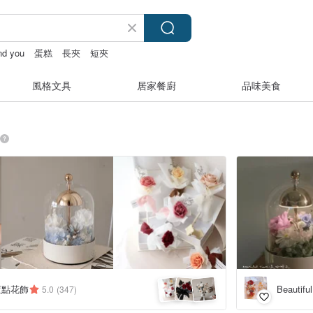
and you
蛋糕
長夾
短夾
風格文具
居家餐廚
品味美食
 荳點花飾
Beauti
5.0
(347)