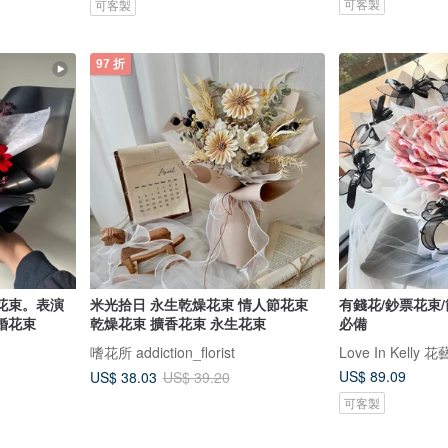
可客製
可客製
97 折
花束。表演
米光拾日 永生乾燥花束 情人節花束
有錢花/鈔票花束/
婚花束
乾燥花束 擴香花束 永生花束
必備
嗜花所 addiction_florist
Love In Kelly
US$ 89.09
US$ 38.03
US$ 39.20
可客製