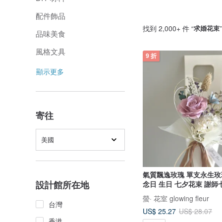
配件飾品
找到 2,000+ 件 “
求婚花束
品味美食
風格文具
9 折
顯示更多
寄往
美國
氣質飄逸玫瑰 單支永生
設計館所在地
念日 生日 七夕花束 謝師
螢· 花室 glowing fleur
台灣
US$ 25.27
US$ 28.07
香港