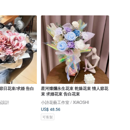
節日花束/求婚 告白
星河燦爛永生花束 乾燥花束 情人節花
束 求婚花束 告白花束
 花藝設計
小詩花藝工作室 / XIAOSHI
US$ 48.56
可客製