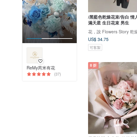
/黑藍色乾燥花束/告白 情
滿天星 生日花束 男生
花，說 Flowers Story 
US$ 34.75
可客製
8 折
ReMy芮米有花
(37)