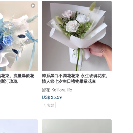
瑰花束。流量爆款花
韓系黑白不凋花花束-永生玫瑰花束。
奧斯汀玫瑰
情人節七夕生日禮物畢業花束
鯉花 Koiflora life
US$ 35.59
可客製