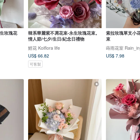
永生玫瑰花
韓系華麗紫不凋花束-永生玫瑰花束。
索拉玫瑰單支小花
情人節/七夕/生日/紀念日禮物
束
鯉花 Koiflora life
蒔雨花室 Rain_in_B
US$ 66.82
US$ 7.98
可客製