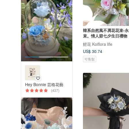
韓系自然風不凋花花束-
束。情人節七夕生日禮物
鯉花 Koiflora life
US$ 30.74
可客製
Hey Bonnie 芸格花藝
(437)