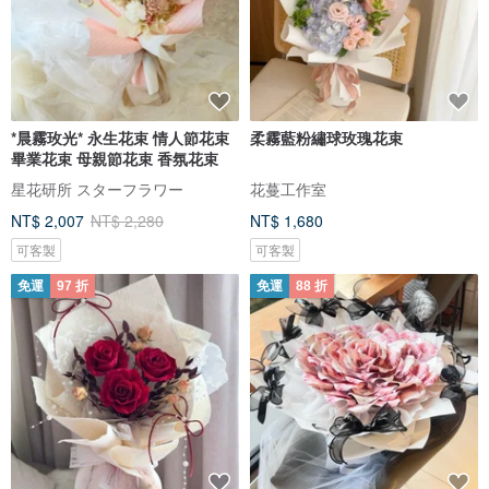
*晨霧玫光* 永生花束 情人節花束
柔霧藍粉繡球玫瑰花束
畢業花束 母親節花束 香氛花束
星花研所 スターフラワー
花蔓工作室
NT$ 2,007
NT$ 2,280
NT$ 1,680
可客製
可客製
免運
97 折
免運
88 折