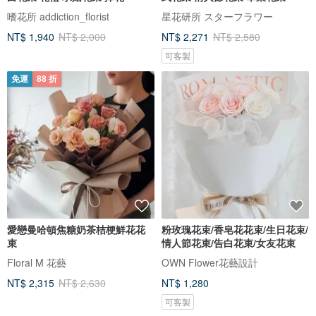
嗜花所 addiction_florist
星花研所 スターフラワー
NT$ 1,940
NT$ 2,000
NT$ 2,271
NT$ 2,580
可客製
免運
88 折
愛戀曼哈頓焦糖奶茶桔梗鮮花花
粉玫瑰花束/香皂花花束/生日花束/
束
情人節花束/告白花束/女友花束
Floral M 花藝
OWN Flower花藝設計
NT$ 2,315
NT$ 2,630
NT$ 1,280
可客製