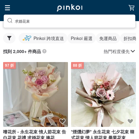
求婚花束
Pinkoi 跨境直送
Pinkoi 嚴選
免運商品
折扣商
熱門程度優先
找到 2,000+ 件商品
97 折
88 折
嗜花所 - 永生花束 情人節花束 告
*煙燻幻夢* 永生花束 七夕花束 韓
白花束 花禮 求婚花束 捧花
式花束 情人節花束 畢業花束