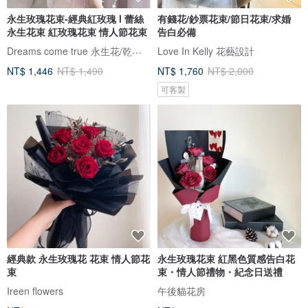
永生玫瑰花束-經典紅玫瑰 l 蕾絲
有錢花/鈔票花束/節日花束/求婚
永生花束 紅玫瑰花束 情人節花束
告白必備
Dreams come true 永生花/乾燥花
Love In Kelly 花藝設計
NT$ 1,446
NT$ 1,490
NT$ 1,760
NT$ 2,000
可客製
經典款 永生玫瑰花 花束 情人節花
永生玫瑰花束 紅黑色質感告白花
束
束・情人節禮物・紀念日送禮
Ireen flowers
午後貓花房