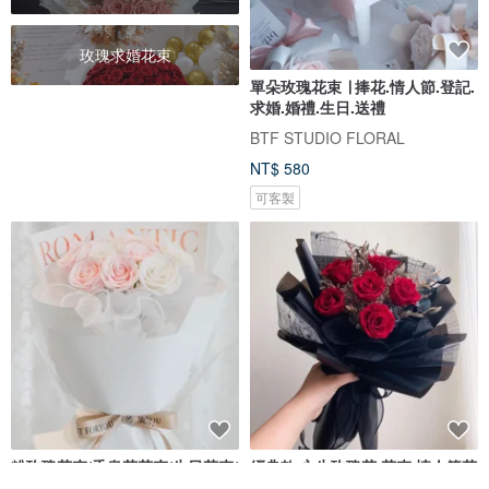
玫瑰求婚花束
單朵玫瑰花束 ∣ 捧花.情人節.登記.
求婚.婚禮.生日.送禮
BTF STUDIO FLORAL
NT$ 580
可客製
粉玫瑰花束/香皂花花束/生日花束/
經典款 永生玫瑰花 花束 情人節花
情人節花束/告白花束/女友花束
束