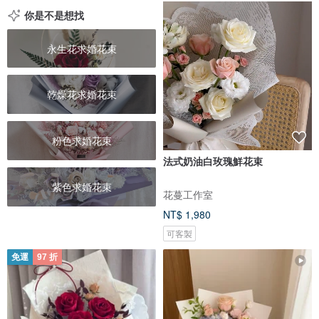
你是不是想找
永生花求婚花束
乾燥花求婚花束
粉色求婚花束
法式奶油白玫瑰鮮花束
紫色求婚花束
花蔓工作室
NT$ 1,980
可客製
免運
97 折