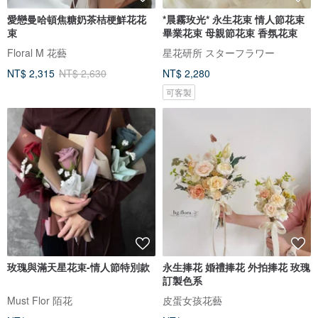
愛戀曼哈頓焦糖奶茶桔梗鮮花花
*晨霧玫光* 永生花束 情人節花束
束
畢業花束 母親節花束 香氛花束
Floral M 花藝
星花研所 スターフラワー
NT$ 2,315
NT$ 2,630
NT$ 2,280
可客製
玫瑰與滿天星花束-情人節特別款
永生捧花 婚禮捧花 外拍捧花 玫瑰
訂製色系
Must Flor 陌花
皮蛋女孩花藝