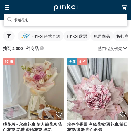
求婚花束
Pinkoi 跨境直送
Pinkoi 嚴選
免運商品
折扣商
熱門程度優先
找到 2,000+ 件商品
97 折
免運
9 折
嗜花所 - 永生花束 情人節花束 告
粉色小香風 有錢花/鈔票花束/節日
白花束 花禮 求婚花束 捧花
花束/求婚 告白必備