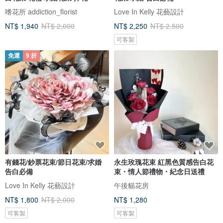
嗜花所 addiction_florist
Love In Kelly 花藝設計
NT$ 1,940
NT$ 2,000
NT$ 2,250
NT$ 2,500
可客製
免運
9 折
有錢花/鈔票花束/節日花束/求婚
永生玫瑰花束 紅黑色質感告白花
告白必備
束・情人節禮物・紀念日送禮
Love In Kelly 花藝設計
午後貓花房
NT$ 1,800
NT$ 2,000
NT$ 1,280
可客製
可客製