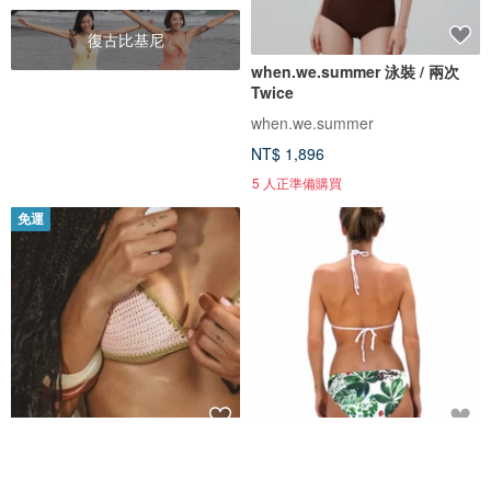
復古比基尼
when.we.summer 泳裝 / 兩次
Twice
when.we.summer
NT$ 1,896
5 人正準備購買
免運
Bubble Gum 比基尼上身 歐美鉤
Lush 基本款比基尼泳褲
織比基尼