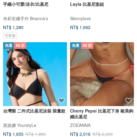
手織小可愛/泳衣/比基尼
Layla 比基尼套組
布莉安娜手作 Brianna's
Skinnylove
NT$ 1,280
NT$ 1,692
可客製
免運
88 折
免運
88 折
台灣製 二件式比基尼泳裝 限量款
Cherry Pepsi 比基尼下身 歐美鉤
織比基尼
莫妮娜 YourstyLe
ZOEANNA
NT$ 1,655
NT$ 1,880
NT$ 2,016
NT$ 2,290