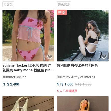
可客製
綠色友善
88 折
summer locker 比基尼 抹胸 碎
特別形狀肩帶比基尼 / 黑色
花圖案 baby mona 粉紅色 pink
pinch
summer locker
Bullet by Army of Interns
NT$ 2,486
NT$ 1,680
NT$ 1,908
5 人正準備購買