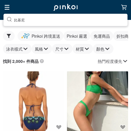
比基尼
Pinkoi 跨境直送
Pinkoi 嚴選
免運商品
折扣商
泳衣樣式
風格
尺寸
材質
顏色
熱門程度優先
找到 2,000+ 件商品