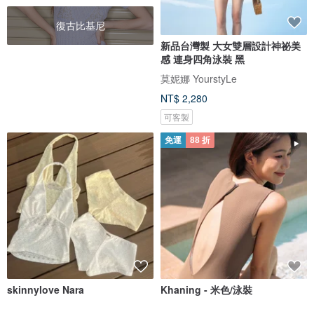
復古比基尼
新品台灣製 大女雙層設計神祕美
感 連身四角泳裝 黑
莫妮娜 YourstyLe
NT$ 2,280
可客製
免運
88 折
skinnylove Nara
Khaning - 米色/泳裝