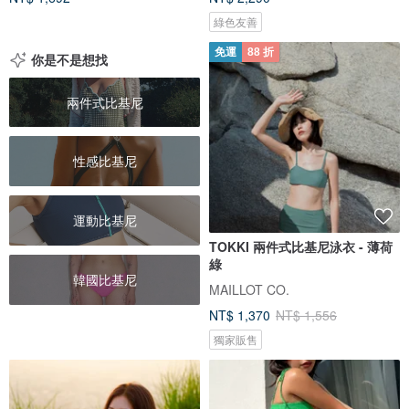
綠色友善
免運
88 折
你是不是想找
兩件式比基尼
性感比基尼
運動比基尼
TOKKI 兩件式比基尼泳衣 - 薄荷
綠
韓國比基尼
MAILLOT CO.
NT$ 1,370
NT$ 1,556
獨家販售