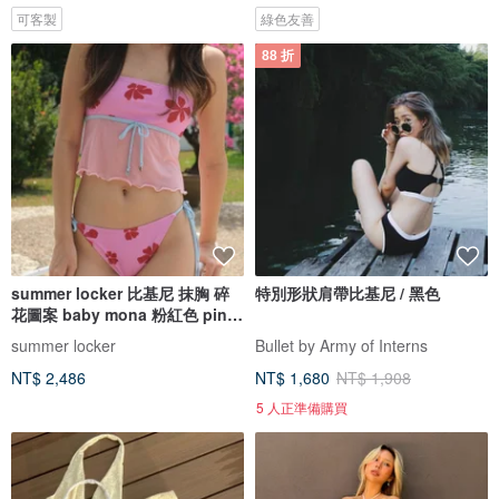
可客製
綠色友善
88 折
summer locker 比基尼 抹胸 碎
特別形狀肩帶比基尼 / 黑色
花圖案 baby mona 粉紅色 pink
pinch
summer locker
Bullet by Army of Interns
NT$ 2,486
NT$ 1,680
NT$ 1,908
5 人正準備購買