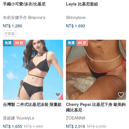
手織小可愛/泳衣/比基尼
Layla 比基尼套組
布莉安娜手作 Brianna's
Skinnylove
NT$ 1,280
NT$ 1,692
可客製
免運
88 折
免運
88 折
台灣製 二件式比基尼泳裝 限量款
Cherry Pepsi 比基尼下身 歐美鉤
織比基尼
莫妮娜 YourstyLe
ZOEANNA
NT$ 1,655
NT$ 1,880
NT$ 2,016
NT$ 2,290