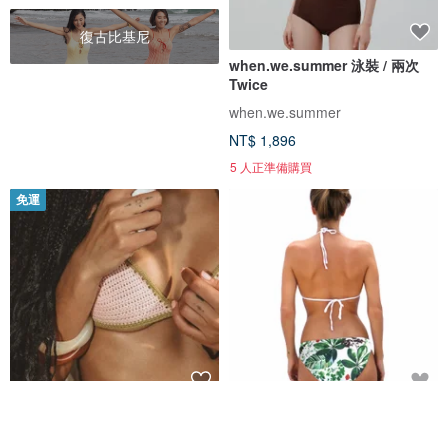
復古比基尼
when.we.summer 泳裝 / 兩次
Twice
when.we.summer
NT$ 1,896
5 人正準備購買
免運
Bubble Gum 比基尼上身 歐美鉤
Lush 基本款比基尼泳褲
織比基尼