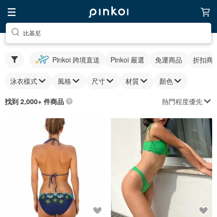
比基尼
Pinkoi 跨境直送
Pinkoi 嚴選
免運商品
折扣商
泳衣樣式
風格
尺寸
材質
顏色
熱門程度優先
找到 2,000+ 件商品