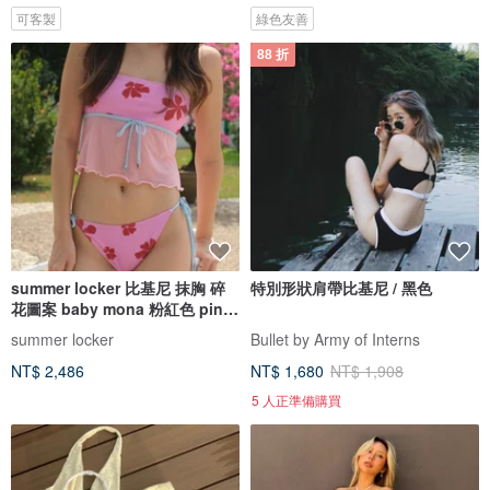
可客製
綠色友善
88 折
summer locker 比基尼 抹胸 碎
特別形狀肩帶比基尼 / 黑色
花圖案 baby mona 粉紅色 pink
pinch
summer locker
Bullet by Army of Interns
NT$ 2,486
NT$ 1,680
NT$ 1,908
5 人正準備購買