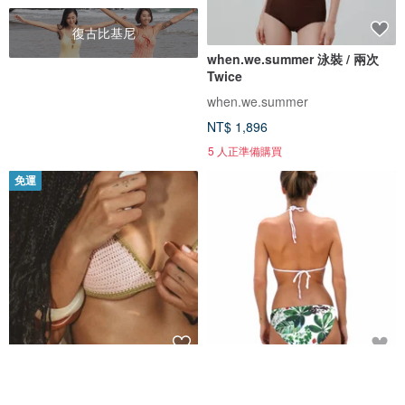
復古比基尼
when.we.summer 泳裝 / 兩次
Twice
when.we.summer
NT$ 1,896
5 人正準備購買
免運
Bubble Gum 比基尼上身 歐美鉤
Lush 基本款比基尼泳褲
織比基尼