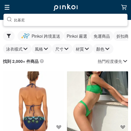
比基尼
Pinkoi 跨境直送
Pinkoi 嚴選
免運商品
折扣商
泳衣樣式
風格
尺寸
材質
顏色
熱門程度優先
找到 2,000+ 件商品