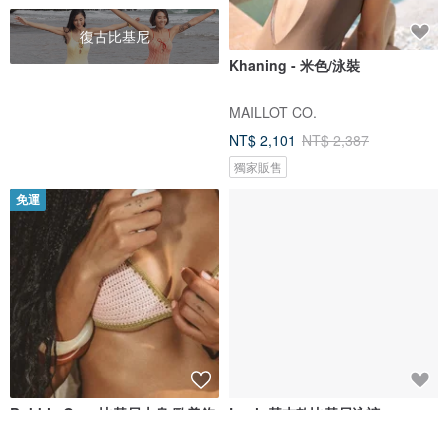
復古比基尼
Khaning - 米色/泳裝
MAILLOT CO.
NT$ 2,101
NT$ 2,387
獨家販售
免運
Bubble Gum 比基尼上身 歐美鉤
Lush 基本款比基尼泳褲
織比基尼