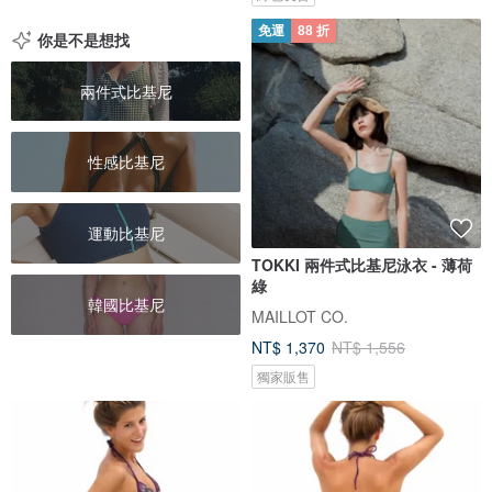
免運
88 折
你是不是想找
兩件式比基尼
性感比基尼
運動比基尼
TOKKI 兩件式比基尼泳衣 - 薄荷
綠
韓國比基尼
MAILLOT CO.
NT$ 1,370
NT$ 1,556
獨家販售