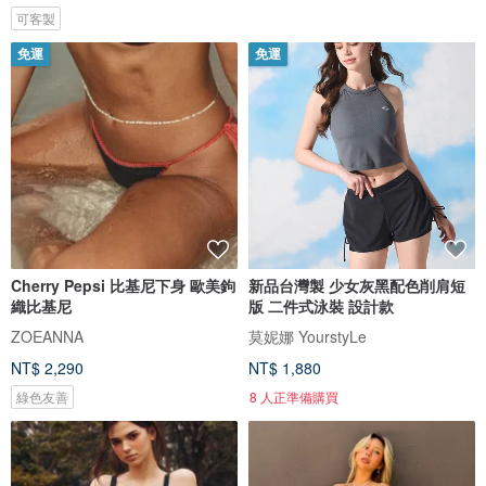
可客製
免運
免運
Cherry Pepsi 比基尼下身 歐美鉤
新品台灣製 少女灰黑配色削肩短
織比基尼
版 二件式泳裝 設計款
ZOEANNA
莫妮娜 YourstyLe
NT$ 2,290
NT$ 1,880
綠色友善
8 人正準備購買