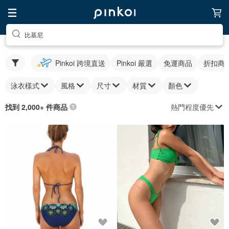
比基尼
Pinkoi 跨境直送
Pinkoi 嚴選
免運商品
折扣商
泳衣樣式
風格
尺寸
材質
顏色
熱門程度優先
找到 2,000+ 件商品